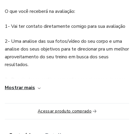
O que você receberá na avaliação:
1- Vai ter contato diretamente comigo para sua avaliação
2- Uma analise das sua fotos/vídeo do seu corpo e uma
analise dos seus objetivos para te direcionar pra um melhor
aproveitamento do seu treino em busca dos seus
resultados.
3- Depois dessa analise corporal voce vai conseguir sanar
varias duvidas que te atrapalham no dia a dia.
Mostrar mais
4- Vai receber dicas fundamentais e especificas de forma
individual.
Acessar produto comprado
OBS: Não é consultoria online.