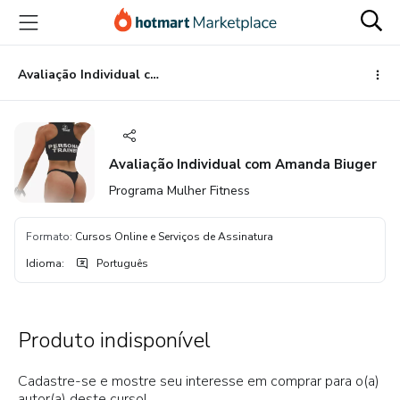
Ir
Ir
Ir
para
para
para
o
o
o
conteúdo
pagamento
rodapé
Avaliação Individual com Amanda Biuger
principal
Avaliação Individual com Amanda Biuger
Programa Mulher Fitness
Formato
:
Cursos Online e Serviços de Assinatura
Idioma
:
Português
Produto indisponível
Cadastre-se e mostre seu interesse em comprar para o(a)
autor(a) deste curso!