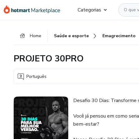
Ir
Ir
Ir
Categorias
para
para
para
o
o
o
conteúdo
pagamento
rodapé
Home
Saúde e esporte
Emagrecimento
principal
PROJETO 30PRO
Português
Desafio 30 Dias: Transforme
Você já pensou em como seria 
bem-estar?