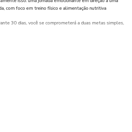
amente isso: uma jornada emocionante em direção a uma
da, com foco em treino físico e alimentação nutritiva
rante 30 dias, você se comprometerá a duas metas simples,
po todos os dias para se exercitar. Seja uma caminhada
eino em casa ou uma aula de ioga, o importante é
cer a mente.Alimentação Saudável: Abra espaço em sua
das e nutritivas. Esqueça os alimentos processados e priorize
agras e carboidratos complexos. O corpo agradece quando é
o progresso?Para ajudá-lo a manter o foco e a motivação,
nalizado. Nele, você poderá registrar seus treinos, planejar
seu progresso ao longo do Desafio.Desafios Extras:Além
saudável, também incluiremos desafios extras para tornar
gante. Pode ser desde experimentar uma nova receita
ão por alguns minutos todos os dias. Esses desafios
para expandir seus horizontes e descobrir novas formas de