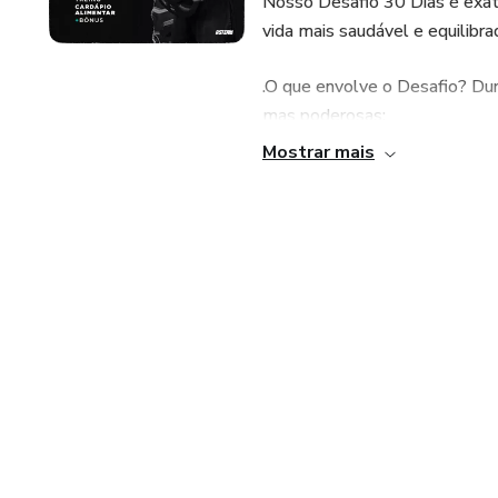
Nosso Desafio 30 Dias é exat
vida mais saudável e equilibra
.O que envolve o Desafio? Du
mas poderosas:
Mostrar mais
Treino Diário: Reserve um tem
revigorante, uma sessão de tr
movimentar o corpo e fortale
rotina para refeições balancea
frutas, vegetais, proteínas m
bem nutrido.Como acompanhar 
forneceremos um planner perso
suas refeições e acompanhar 
dos treinos e da alimentação 
sua jornada ainda mais empol
saudável até praticar meditaç
adicionais são oportunidades 