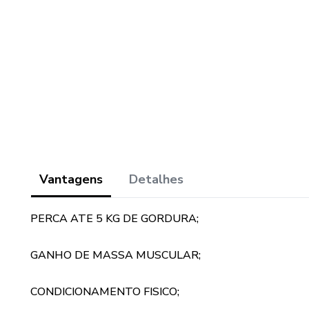
cuidar de si mesmo.Por que p
um mês, você poderá experimen
mental.Comunidade de Apoio: J
suas experiências e motive-
Descubra suas habilidades, lim
Este é o momento de se reco
para você.Então, está pronto 
Vantagens
Detalhes
PERCA ATE 5 KG DE GORDURA;
GANHO DE MASSA MUSCULAR;
CONDICIONAMENTO FISICO;