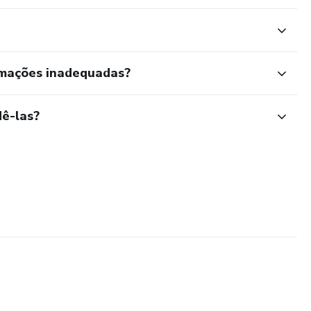
rmações inadequadas?
ê-las?