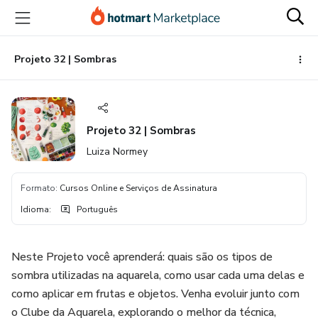
Ir
Ir
Ir
para
para
para
o
o
o
conteúdo
pagamento
rodapé
Projeto 32 | Sombras
principal
Projeto 32 | Sombras
Luiza Normey
Formato
:
Cursos Online e Serviços de Assinatura
Idioma
:
Português
Neste Projeto você aprenderá: quais são os tipos de
sombra utilizadas na aquarela, como usar cada uma delas e
como aplicar em frutas e objetos. Venha evoluir junto com
o Clube da Aquarela, explorando o melhor da técnica,