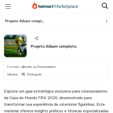
Ir
Ir
Ir
para
para
para
o
o
o
conteúdo
pagamento
rodapé
Projeto Álbum completo
principal
Projeto Álbum completo
Formato
:
eBooks ou Documentos
Idioma
:
Português
Explore um guia estratégico exclusivo para colecionadores
da Copa do Mundo FIFA 2026, desenvolvido para
transformar sua experiência de colecionar figurinhas. Este
material oferece insights práticos e técnicas especializadas