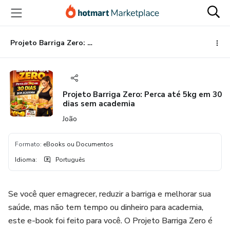
Ir
Ir
Ir
para
para
para
o
o
o
conteúdo
pagamento
rodapé
Projeto Barriga Zero: Perca até 5kg em 30 dias sem academia
principal
Projeto Barriga Zero: Perca até 5kg em 30
dias sem academia
João
Formato
:
eBooks ou Documentos
Idioma
:
Português
Se você quer emagrecer, reduzir a barriga e melhorar sua
saúde, mas não tem tempo ou dinheiro para academia,
este e-book foi feito para você. O Projeto Barriga Zero é