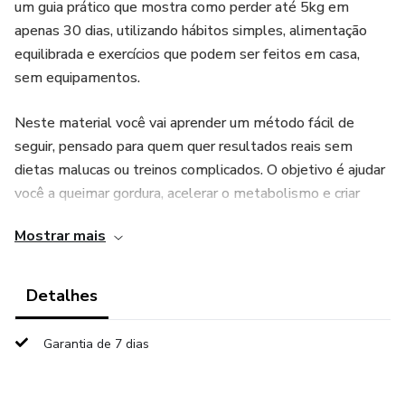
um guia prático que mostra como perder até 5kg em
apenas 30 dias, utilizando hábitos simples, alimentação
equilibrada e exercícios que podem ser feitos em casa,
sem equipamentos.
Neste material você vai aprender um método fácil de
seguir, pensado para quem quer resultados reais sem
dietas malucas ou treinos complicados. O objetivo é ajudar
você a queimar gordura, acelerar o metabolismo e criar
hábitos saudáveis que podem transformar seu corpo e sua
Mostrar mais
rotina.
📖 Dentro do e-book você vai encontrar:
Detalhes
Plano simples para 30 dias de emagrecimento
Garantia de 7 dias
Exercícios fáceis para fazer em casa