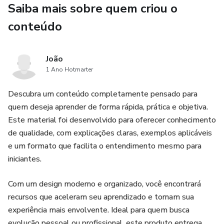
Saiba mais sobre quem criou o
Dicas de alimentação para acelerar a perda de gordura
conteúdo
Estratégias para diminuir a barriga e inchaço
Hábitos que ajudam a manter o peso depois
João
1 Ano Hotmarter
Tudo explicado de forma simples e direta, para que
Descubra um conteúdo completamente pensado para
qualquer pessoa consiga aplicar no dia a dia.
quem deseja aprender de forma rápida, prática e objetiva.
Este material foi desenvolvido para oferecer conhecimento
Se você está cansado de tentar emagrecer e não ver
de qualidade, com explicações claras, exemplos aplicáveis
resultado, o Projeto Barriga Zero pode ser o primeiro
e um formato que facilita o entendimento mesmo para
passo para uma vida mais saudável, leve e com mais
iniciantes.
confiança. Comece hoje mesmo sua transformação! 💪🔥
Com um design moderno e organizado, você encontrará
recursos que aceleram seu aprendizado e tornam sua
experiência mais envolvente. Ideal para quem busca
evolução pessoal ou profissional, este produto entrega