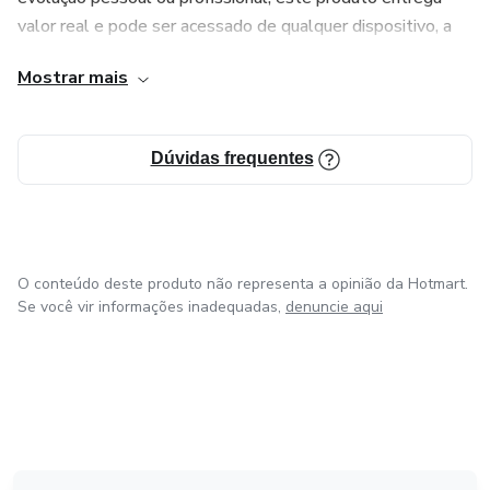
valor real e pode ser acessado de qualquer dispositivo, a
qualquer momento.
Mostrar mais
Invista em você e alcance seus objetivos com um conteúdo
criado para gerar transformação e resultados de verdade.
Dúvidas frequentes
Aproveite agora e dê o próximo passo rumo ao seu
crescimento!
O conteúdo deste produto não representa a opinião da Hotmart.
Se você vir informações inadequadas,
denuncie aqui
em Bogotá
em Amsterdam
em Madrid