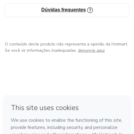
Dúvidas frequentes
O conteúdo deste produto não representa a opinião da Hotmart.
Se você vir informações inadequadas,
denuncie aqui
em Bogotá
em Amsterdam
em Madrid
na Cidade do México
Feito com
❤
em Belo Horizonte