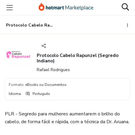
Ir
Ir
Ir
para
para
para
o
o
o
conteúdo
pagamento
rodapé
Protocolo Cabelo Rapunzel (Segredo Indiano)
principal
Protocolo Cabelo Rapunzel (Segredo
Indiano)
Rafael Rodrigues
Formato
:
eBooks ou Documentos
Idioma
:
Português
PLR - Segredo para mulheres aumentarem o brilho do
cabelo, de forma fácil e rápida, com a técnica da Dr. Aruana.