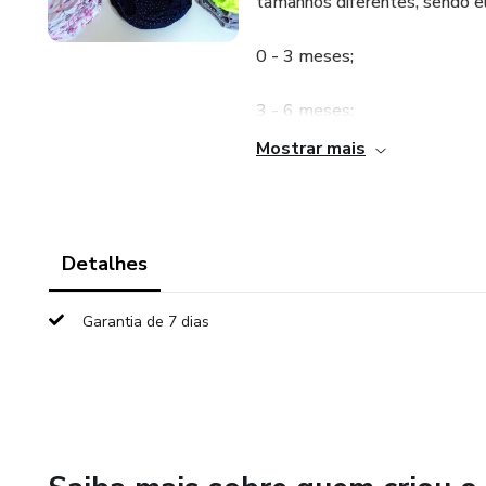
tamanhos diferentes, sendo e
0 - 3 meses;
3 - 6 meses;
Mostrar mais
6 - 12 meses;
12 - 24 meses.
Detalhes
No verão é impossível você n
produto para agregar ao seu A
Garantia de 7 dias
Obs: o produto será enviado 