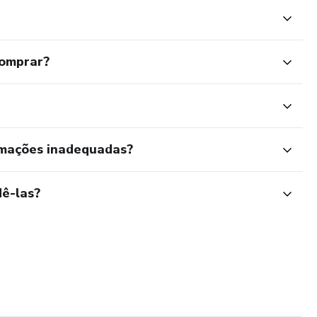
comprar?
rmações inadequadas?
ê-las?