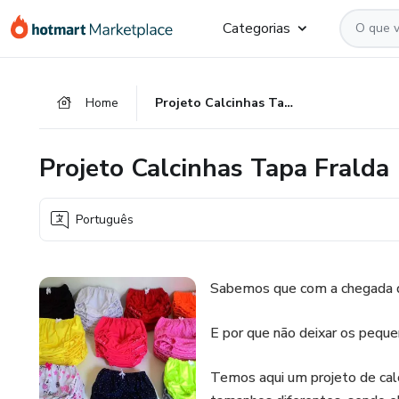
Ir
Ir
Ir
Categorias
para
para
para
o
o
o
conteúdo
pagamento
rodapé
Home
Projeto Calcinhas Tapa Fralda
principal
Projeto Calcinhas Tapa Fralda
Português
Sabemos que com a chegada d
E por que não deixar os peque
Temos aqui um projeto de cal