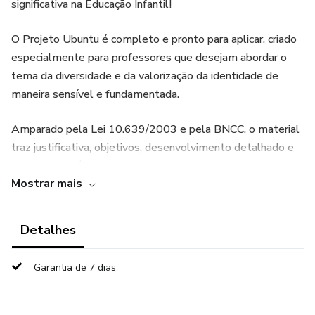
significativa na Educação Infantil!
O Projeto Ubuntu é completo e pronto para aplicar, criado
especialmente para professores que desejam abordar o
tema da diversidade e da valorização da identidade de
maneira sensível e fundamentada.
Amparado pela Lei 10.639/2003 e pela BNCC, o material
traz justificativa, objetivos, desenvolvimento detalhado e
sugestões práticas, garantindo uma abordagem
Mostrar mais
pedagógica sólida e significativa para as crianças.
O que você vai encontrar:
Detalhes
Sugestões de atividades organizadas por grupos (Grupo 2
Garantia de 7 dias
ao 5);
Indicações de livros infantis que valorizam a cultura e a