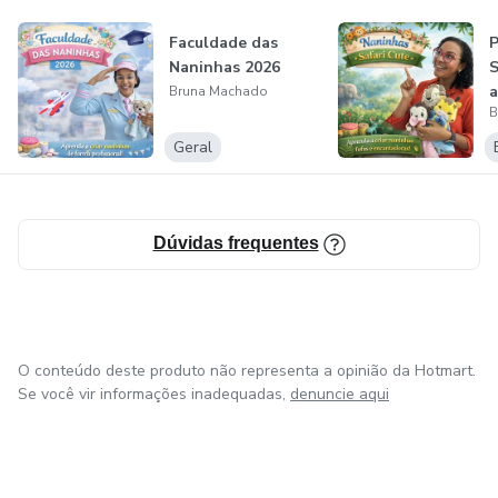
profissional, mesmo que você esteja começando do zero.
Faculdade das
P
Naninhas 2026
S
Se você sonha em costurar peças lindas, bem-acabadas e
a
Bruna Machado
cheias de carinho, seja para presentear, vender ou viver da
B
costura, você está no lugar certo.
Geral
Aqui, a costura é feita com técnica, calma e coração.
Dúvidas frequentes
O conteúdo deste produto não representa a opinião da Hotmart.
Se você vir informações inadequadas,
denuncie aqui