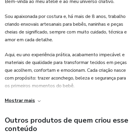
Bem-vinda ao meu ateliê e ao meu universo criativo.
Sou apaixonada por costura e, há mais de 8 anos, trabalho
criando enxovais artesanais para bebês, naninhas e peças
cheias de significado, sempre com muito cuidado, técnica e
amor em cada detalhe.
Aqui, eu uno experiência prática, acabamento impecável e
materiais de qualidade para transformar tecidos em peças
que acolhem, confortam e emocionam. Cada criação nasce
com propósito: trazer aconchego, beleza e segurança para
os primeiros momentos do bebê.
Mostrar mais
Agora, além de produzir, também ensino.
Meu objetivo é compartilhar tudo o que aprendi ao longo
Outros produtos de quem criou esse
desses anos, mostrando passo a passo como criar
conteúdo
enxovais, naninhas e peças artesanais com qualidade