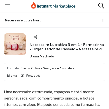
Ir
Ir
Ir
para
para
para
o
o
o
conteúdo
pagamento
rodapé
Necessaire Lucrativa 3 em 1 - Farmacinha • Organizador de Passeio • Necessaire de Viagem
principal
Necessaire Lucrativa 3 em 1 - Farmacinha
• Organizador de Passeio • Necessaire de
Viagem
Bruna Machado
Formato
:
Cursos Online e Serviços de Assinatura
Idioma
:
Português
Uma necessaire estruturada, espaçosa e totalmente
personalizada, com compartimento principal e bolsos
internos com zíper. Ela pode ser usada como farmacinha,