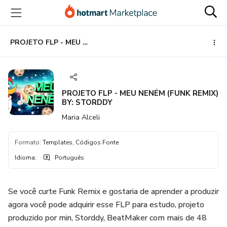
Ir
Ir
Ir
para
para
para
o
o
o
conteúdo
pagamento
rodapé
PROJETO FLP - MEU NENÉM (FUNK REMIX) BY: STORDDY
principal
PROJETO FLP - MEU NENÉM (FUNK REMIX)
BY: STORDDY
Maria Alceli
Formato
:
Templates, Códigos Fonte
Idioma
:
Português
Se você curte Funk Remix e gostaria de aprender a produzir
agora você pode adquirir esse FLP para estudo, projeto
produzido por min, Storddy, BeatMaker com mais de 48