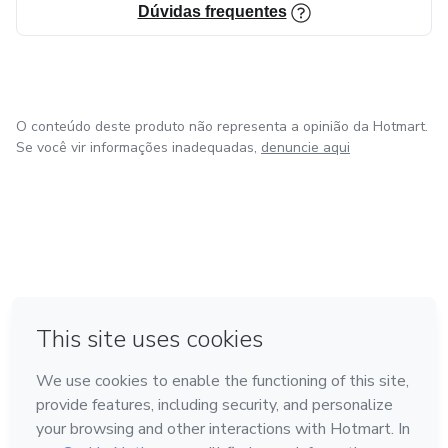
Dúvidas frequentes
O conteúdo deste produto não representa a opinião da Hotmart.
Se você vir informações inadequadas,
denuncie aqui
em Bogotá
em Amsterdam
em Madrid
na Cidade do México
Feito com
❤
em Belo Horizonte