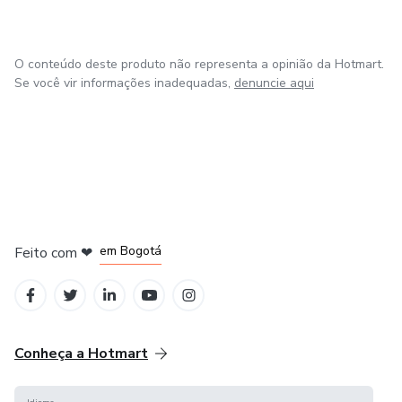
O conteúdo deste produto não representa a opinião da Hotmart.
Se você vir informações inadequadas,
denuncie aqui
em Amsterdam
em Madrid
em Bogotá
Feito com
❤
em Belo Horizonte
na Cidade do México
Conheça a Hotmart