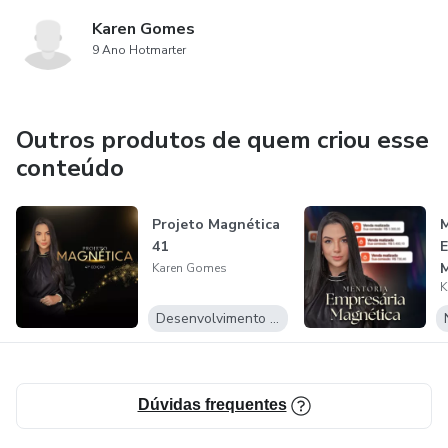
Karen Gomes
9 Ano Hotmarter
Outros produtos de quem criou esse
conteúdo
Projeto Magnética
M
41
E
M
Karen Gomes
K
Desenvolvimento Pessoal
Dúvidas frequentes