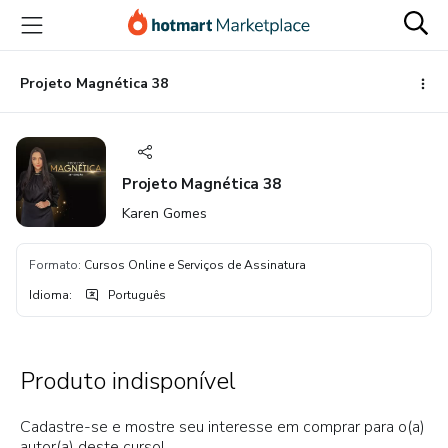
Ir
Ir
Ir
para
para
para
o
o
o
conteúdo
pagamento
rodapé
Projeto Magnética 38
principal
Projeto Magnética 38
Karen Gomes
Formato
:
Cursos Online e Serviços de Assinatura
Idioma
:
Português
Produto indisponível
Cadastre-se e mostre seu interesse em comprar para o(a)
autor(a) deste curso!