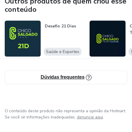
Outros produtos de quem criou esse
conteúdo
Desafio 21 Dias
C
Saúde e Esportes
Dúvidas frequentes
O conteúdo deste produto não representa a opinião da Hotmart.
Se você vir informações inadequadas,
denuncie aqui