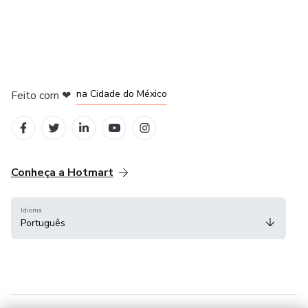
em Bogotá
em Amsterdam
em Madrid
na Cidade do México
Feito com
❤
em Belo Horizonte
Conheça a Hotmart
Idioma
Português