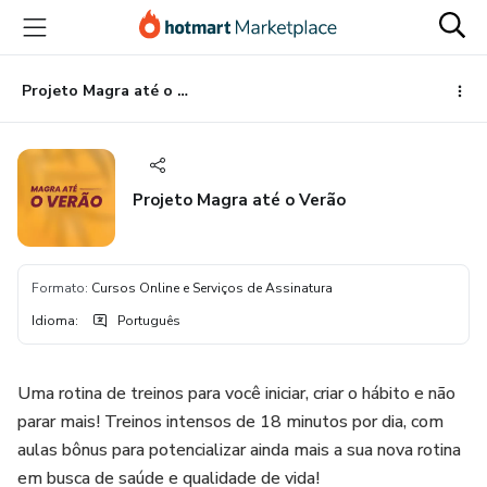
Ir
Ir
Ir
para
para
para
o
o
o
conteúdo
pagamento
rodapé
Projeto Magra até o Verão
principal
Projeto Magra até o Verão
Formato
:
Cursos Online e Serviços de Assinatura
Idioma
:
Português
Uma rotina de treinos para você iniciar, criar o hábito e não
parar mais! Treinos intensos de 18 minutos por dia, com
aulas bônus para potencializar ainda mais a sua nova rotina
em busca de saúde e qualidade de vida!