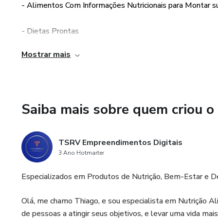
- Alimentos Com Informações Nutricionais para Montar s
🥗 Dietas Prontas para Você 
refeições, fornecendo dietas 
- Dietas Prontas
🥑 Dieta Cetogênica: Descubra
Mostrar mais
aprenda como ela pode aceler
- Cardápio com 101 Receitas
🏋️ Dicas de Treinos em Casa
- 30 Receitas MARMITA FITNESS (Para você, ou para Ve
exercícios adaptados para sua 
Saiba mais sobre quem criou o
- Receitas de Suco Detox
Não deixe que os desafios da
e bem-estar. Com "Mamãe Mag
- Dieta KETO14
todas as ferramentas necessár
TSRV Empreendimentos Digitais
3 Ano Hotmarter
mantém saudável e cheia de ene
- Dicas para Flacidez
Especializados em Produtos de Nutrição, Bem-Estar e 
Junte-se a nós nesta jornada
- Dicas para Celulite
Magra! Comece hoje mesmo a t
Olá, me chamo Thiago, e sou especialista em Nutrição Al
merece. 🌟💪🌸
- Alongamentos
de pessoas a atingir seus objetivos, e levar uma vida mai