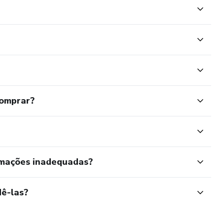
comprar?
rmações inadequadas?
ê-las?