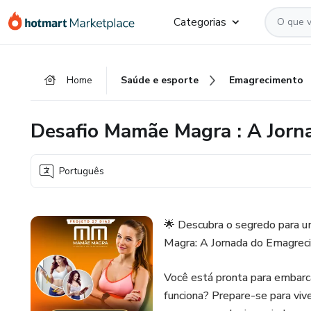
Ir
Ir
Ir
Categorias
para
para
para
o
o
o
conteúdo
pagamento
rodapé
Home
Saúde e esporte
Emagrecimento
principal
Desafio Mamãe Magra : A Jor
Português
🌟 Descubra o segredo para u
Magra: A Jornada do Emagrec
Você está pronta para embar
funciona? Prepare-se para viv