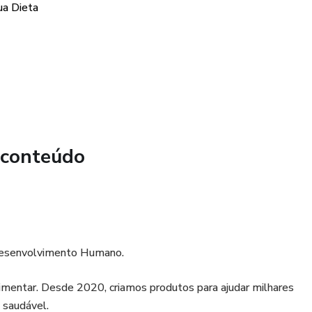
ua Dieta
Seguir: Simplificamos o processo de planejamento de
personalizadas que se encaixam no seu estilo de vida.
 os benefícios desta abordagem de baixo carboidrato e
ar seus resultados.
: Mantenha-se ativa com nossas dicas e sugestões de
nder!!)
rotina.
 conteúdo
 maternidade o impeçam de alcançar seus objetivos de saúde
ra: A Jornada do Emagrecimento", você terá acesso a
ias para conquistar o corpo que você merece, enquanto se
rgia para cuidar de sua família.
Desenvolvimento Humano.
 emocionante e descubra o poder de se tornar uma Mamãe
ransformar sua vida e conquistar a confiança que você
imentar. Desde 2020, criamos produtos para ajudar milhares
s saudável.