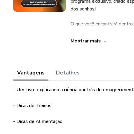
programa exclusivo, criado e
dos sonhos!
O que você encontrará dentro 
🌟 A Verdade sobre o Emagrec
Mostrar mais
conhecimentos fundamentais p
🍽️ Mais de 100 Receitas Low 
ajudarão a manter uma alimen
Vantagens
Detalhes
💪 Dicas sobre Celulite e Fla
- Um Livro explicando a ciência por trás do emagreciment
preocupações comuns, recuper
- Dicas de Treinos
🧘 Alongamentos e Exercícios
em forma. Nosso curso aprese
- Dicas de Alimentação
ser feitos no conforto de sua 