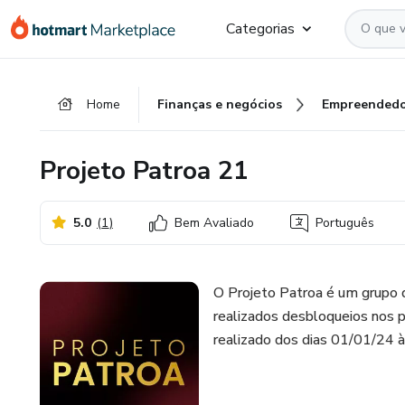
Ir
Ir
Ir
Categorias
para
para
para
o
o
o
conteúdo
pagamento
rodapé
Home
Finanças e negócios
Empreendedo
principal
Projeto Patroa 21
5.0
(
1
)
Bem Avaliado
Português
O Projeto Patroa é um grupo 
realizados desbloqueios nos p
realizado dos dias 01/01/24 