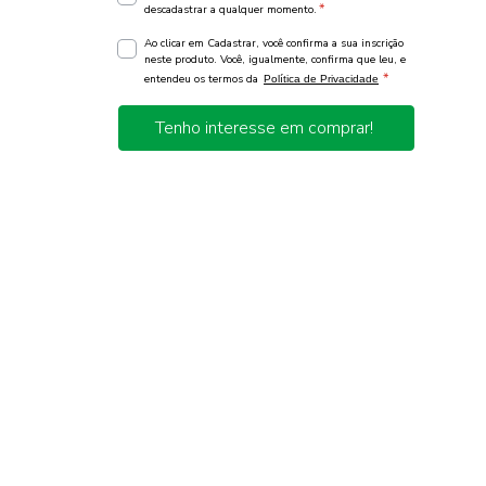
*
descadastrar a qualquer momento.
Ao clicar em Cadastrar, você confirma a sua inscrição
neste produto. Você, igualmente, confirma que leu, e
*
entendeu os termos da
Política de Privacidade
Tenho interesse em comprar!