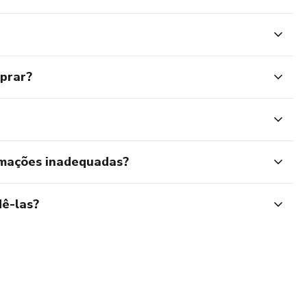
mprar?
rmações inadequadas?
ê-las?