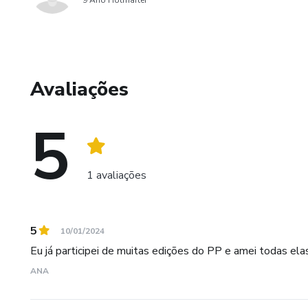
9 Ano Hotmarter
Avaliações
5
1 avaliações
5
10/01/2024
Eu já participei de muitas edições do PP e amei todas elas
ANA