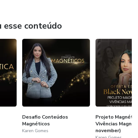
u esse conteúdo
3
Desafio Conteúdos
Projeto Magnétic
Magnéticos
Vivências Magnéti
november)
Karen Gomes
Karen Gomes