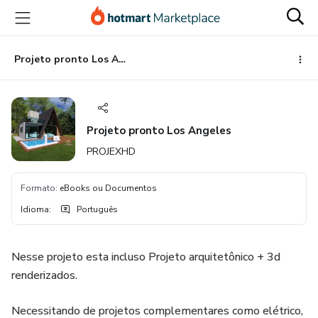
Ir
Ir
Ir
para
para
para
o
o
o
conteúdo
pagamento
rodapé
Projeto pronto Los Angeles
principal
Projeto pronto Los Angeles
PROJEXHD
Formato
:
eBooks ou Documentos
Idioma
:
Português
Nesse projeto esta incluso Projeto arquitetônico + 3d
renderizados.
Necessitando de projetos complementares como elétrico,