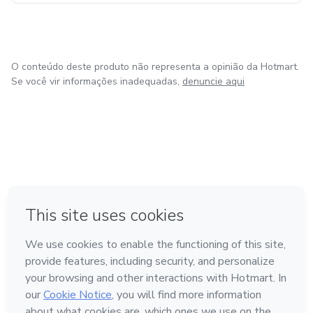
O conteúdo deste produto não representa a opinião da Hotmart.
Se você vir informações inadequadas,
denuncie aqui
em Bogotá
em Amsterdam
em Madrid
na Cidade do México
Feito com
❤
em Belo Horizonte
Conheça a Hotmart