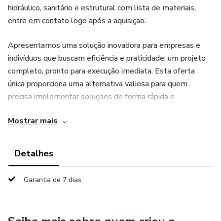
hidráulico, sanitário e estrutural com lista de materiais,
entre em contato logo após a aquisição.
Apresentamos uma solução inovadora para empresas e
indivíduos que buscam eficiência e praticidade: um projeto
completo, pronto para execução imediata. Esta oferta
única proporciona uma alternativa valiosa para quem
precisa implementar soluções de forma rápida e
econômica. Ao adquirir este projeto já desenvolvido, você
Mostrar mais
elimina as etapas iniciais de planejamento e design,
economizando tempo precioso e recursos financeiros.
Nossa solução foi cuidadosamente elaborada por
Detalhes
profissionais experientes, garantindo qualidade e
funcionalidade. Ideal para empreendedores, gestores de
Garantia de 7 dias
projetos ou empresas em expansão, este projeto oferece
a vantagem competitiva de uma implementação acelerada.
Além disso, você tem a flexibilidade de adaptar e