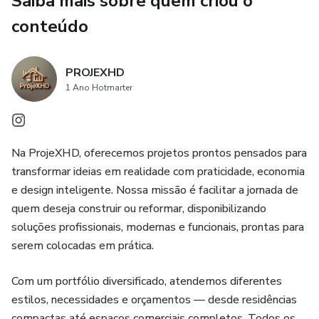
Saiba mais sobre quem criou o
personalizar conforme suas necessidades específicas.
conteúdo
Invista em eficiência e reduza os riscos associados ao
desenvolvimento do zero. Com nosso projeto pronto, você
pode focar seus esforços na execução e nos resultados,
PROJEXHD
acelerando seu caminho para o sucesso.
1 Ano Hotmarter
Na ProjeXHD, oferecemos projetos prontos pensados para
transformar ideias em realidade com praticidade, economia
e design inteligente. Nossa missão é facilitar a jornada de
quem deseja construir ou reformar, disponibilizando
soluções profissionais, modernas e funcionais, prontas para
serem colocadas em prática.
Com um portfólio diversificado, atendemos diferentes
estilos, necessidades e orçamentos — desde residências
compactas até espaços comerciais completos. Todos os