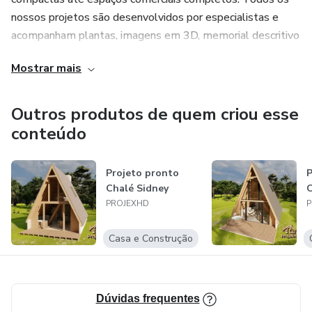
nossos projetos são desenvolvidos por especialistas e
acompanham plantas, imagens em 3D, memorial descritivo
e tudo o que você precisa para tirar seu sonho do papel
Mostrar mais
com segurança e agilidade.
Além dos projetos arquitetônicos, também oferecemos
Outros produtos de quem criou esse
projetos complementares, como elétrico, hidrossanitário e
conteúdo
estrutural, garantindo uma solução completa e integrada
para sua obra.
Projeto pronto
P
Chalé Sidney
C
Construa com confiança. Construa com a praticidade dos
PROJEXHD
P
nossos projetos prontos.
Casa e Construção
Dúvidas frequentes