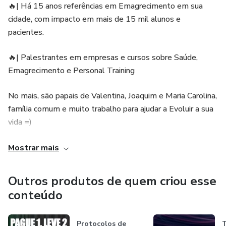
🔥| Há 15 anos referências em Emagrecimento em sua
cidade, com impacto em mais de 15 mil alunos e
✅planner para você se organizar a cada semana
pacientes.
✅guia de chás, sopas e guia que orienta a fazer um jejum
🔥| Palestrantes em empresas e cursos sobre Saúde,
intermitente de qualidade
Emagrecimento e Personal Training
Se fosse só isso já tornaria um programa muuuuuito
No mais, são papais de Valentina, Joaquim e Maria Carolina,
especial e valioso.
família comum e muito trabalho para ajudar a Evoluir a sua
vida =)
Igual a esse…? Pode até ser que você viu algo parecido,
mas o melhor está por vir:
Prof. Édson Dias
Mostrar mais
👩🏼‍💻DRA. JÚLIA LIMA
🏋️‍♂️Profissional de Edf (CREF 022418-G/SC). Estudante
Outros produtos de quem criou esse
de Nutrição e Biomedicina
🏋‍♂ | Profissional de Educação física e pós-graduada em:
conteúdo
“Obesidade e Emagrecimento” e “Nutrição, Metabolismo e
Professor de Capoeira
Fisiologia do Exercício”
Protocolos de