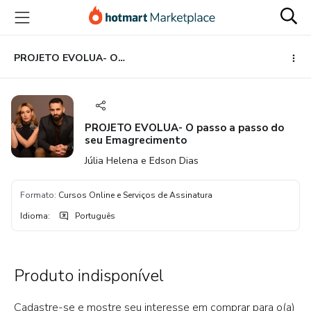
Ir
Ir
Ir
para
para
para
o
o
o
conteúdo
pagamento
rodapé
PROJETO EVOLUA- O passo a passo do seu Emagrecimento
principal
PROJETO EVOLUA- O passo a passo do
seu Emagrecimento
Júlia Helena e Edson Dias
Formato
:
Cursos Online e Serviços de Assinatura
Idioma
:
Português
Produto indisponível
Cadastre-se e mostre seu interesse em comprar para o(a)