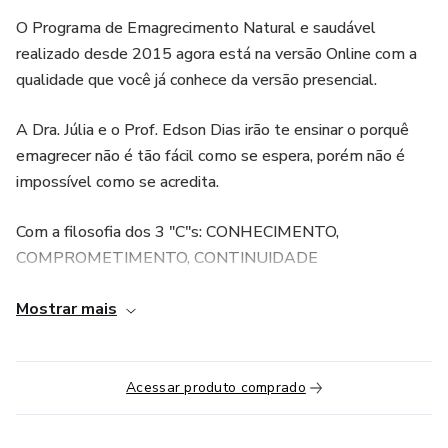
O Programa de Emagrecimento Natural e saudável
realizado desde 2015 agora está na versão Online com a
qualidade que você já conhece da versão presencial.
A Dra. Júlia e o Prof. Edson Dias irão te ensinar o porquê
emagrecer não é tão fácil como se espera, porém não é
impossível como se acredita.
Com a filosofia dos 3 "C"s: CONHECIMENTO,
COMPROMETIMENTO, CONTINUIDADE
é fundamental para sua mudança de estilo de vida.
Mostrar mais
Você não irá apenas ter a oportunidade de emagrecer: você
irá aprender sobre como se manter magro, evitar o efeito
Acessar produto comprado
sanfona e também saber voltar quando reganhar algum
peso! Um programa completo: Dra. Júlia Helena Lima, que