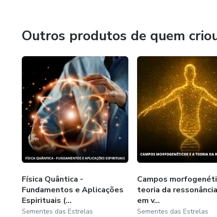
Nossa principal missão é a reunião das sementes estela
Seja bem-vindo (a)!
Outros produtos de quem crio
www.sementesdasestrelas.com.br
Física Quântica -
Campos morfogenéti
Fundamentos e Aplicações
teoria da ressonânci
Espirituais (...
em v...
Sementes das Estrelas
Sementes das Estrelas