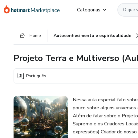
Ir
Ir
Ir
Categorias
para
para
para
o
o
o
conteúdo
pagamento
rodapé
Home
Autoconhecimento e espiritualidade
principal
Projeto Terra e Multiverso (Au
Português
Nessa aula especial falo sobr
pouco sobre alguns universos q
Além de falar sobre o Projeto
Supremo e os Criadores Locai
expressões) Criador do nosso