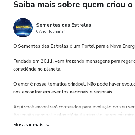
Saiba mais sobre quem criou o
Sementes das Estrelas
6 Ano Hotmarter
O Sementes das Estrelas é um Portal para a Nova Energi
Fundado em 2011, vem trazendo mensagens para regar os
consciência no planeta.
O amor é nossa temática principal. Não pode haver evoluç
nos encontrar em eventos nacionais e regionais.
Aqui você encontrará conteúdos para evolução do seu ser:
Ascensão pessoal e planetária, iluminação, seres cósmicos
palestras, cursos, eventos e atendimentos também.
Mostrar mais