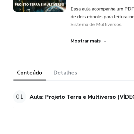
Essa aula acompanha um PDF c
de dois ebooks para leitura i
Sistema de Multiversos.
Ótima Aula!
Mostrar mais
Rafael (Neva/Gabriel RL)
Conteúdo
Detalhes
01
Aula: Projeto Terra e Multiverso (VÍDE