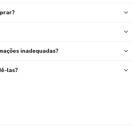
mprar?
rmações inadequadas?
ê-las?