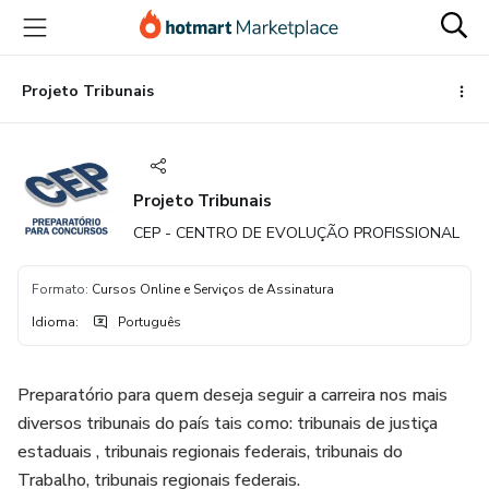
Ir
Ir
Ir
para
para
para
o
o
o
conteúdo
pagamento
rodapé
Projeto Tribunais
principal
Projeto Tribunais
CEP - CENTRO DE EVOLUÇÃO PROFISSIONAL
Formato
:
Cursos Online e Serviços de Assinatura
Idioma
:
Português
Preparatório para quem deseja seguir a carreira nos mais
diversos tribunais do país tais como: tribunais de justiça
estaduais , tribunais regionais federais, tribunais do
Trabalho, tribunais regionais federais.