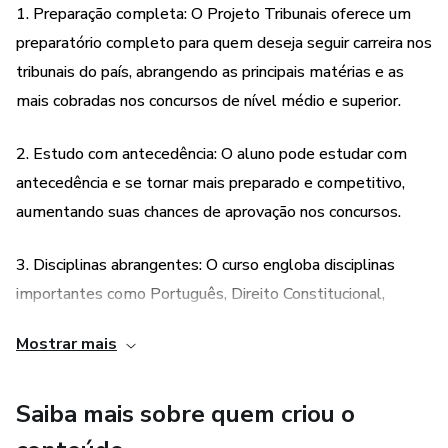
1. Preparação completa: O Projeto Tribunais oferece um
preparatório completo para quem deseja seguir carreira nos
tribunais do país, abrangendo as principais matérias e as
mais cobradas nos concursos de nível médio e superior.
2. Estudo com antecedência: O aluno pode estudar com
antecedência e se tornar mais preparado e competitivo,
aumentando suas chances de aprovação nos concursos.
3. Disciplinas abrangentes: O curso engloba disciplinas
importantes como Português, Direito Constitucional,
Direito Administrativo, Direito Penal, Processo Penal,
Mostrar mais
Direito Civil e Processo Civil e Informática, garantindo uma
preparação completa e abrangente.
Saiba mais sobre quem criou o
4. Videoaulas e materiais de apoio: O curso completo