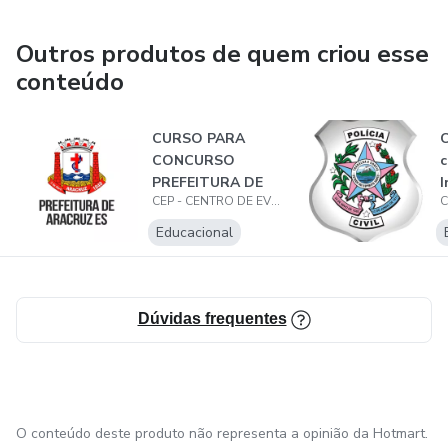
Outros produtos de quem criou esse
conteúdo
CURSO PARA
C
CONCURSO
c
PREFEITURA DE
I
CEP - CENTRO DE EVOLUÇÃO PROFISSIONAL
ARACRUZ 2023
P
Educacional
Dúvidas frequentes
O conteúdo deste produto não representa a opinião da Hotmart.