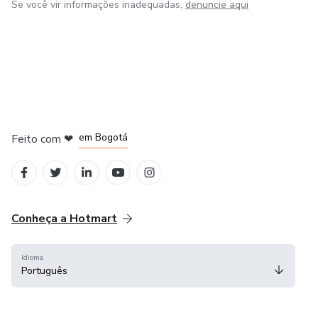
Se você vir informações inadequadas,
denuncie aqui
em Amsterdam
em Madrid
em Bogotá
Feito com
❤
em Belo Horizonte
na Cidade do México
Conheça a Hotmart
Idioma
Português