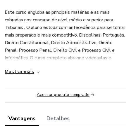
Este curso engloba as principais matérias e as mais
cobradas nos concurso de nível médio e superior para
Tribunais . O aluno estuda com antecedência para se tornar
mais preparado e mais competitivo. Disciplinas: Português,
Direito Constitucional, Direito Administrativo, Direito
Penal, Processo Penal, Direito Civil e Processo Civil e
Informática. O curso completo abrange videoaulas e
materiais de apoio, que poderão ser visualizadas no prazo
Mostrar mais
de até 12 meses.
Acessar produto comprado
Vantagens
Detalhes