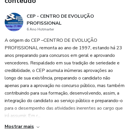
conteúdo
oferece videoaulas e materiais de apoio, que podem ser
visualizados no prazo de até 12 meses, permitindo que o
CEP - CENTRO DE EVOLUÇÃO
aluno estude no seu próprio ritmo e revisite o conteúdo
PROFISSIONAL
sempre que necessário.
6 Ano Hotmarter
A origem do CEP –CENTRO DE EVOLUÇÃO
5. Preparação para diversos tribunais: O Projeto Tribunais
PROFISSIONAL remonta ao ano de 1997, estando há 23
prepara o aluno para diversos tribunais do país, como
anos preparando para concursos em geral e aprovando
tribunais de justiça estaduais, tribunais regionais federais,
vencedores. Respaldado em sua tradição de seriedade e
tribunais do Trabalho e tribunais regionais federais,
credibilidade, o CEP acumula inúmeras aprovações ao
longo de sua existência, preparando o candidato não
ampliando as oportunidades de carreira para o aluno.
apenas para a aprovação no concurso público, mas também
contribuindo para sua formação, desenvolvendo, assim, a
integração do candidato ao serviço público e preparando-o
para o desempenho das atividades inerentes ao cargo que
irá assumir. Em r...
Mostrar mais