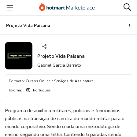
Ir
Ir
Ir
para
para
para
o
o
o
conteúdo
pagamento
rodapé
Projeto Vida Paisana
principal
Projeto Vida Paisana
Gabriel Garcia Barreto
Formato
:
Cursos Online e Serviços de Assinatura
Idioma
:
Português
Programa de auxílio a militares, policiais e funcionários
públicos na transição de carreira do mundo militar para o
mundo corporativo. Sendo criada uma metodologia de
ensino seguindo uma trilha. Contendo 5 paradas sendo