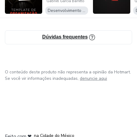
Gabriel Garcia Barreto
G
C
Desenvolvimento Pessoal
Dúvidas frequentes
O conteúdo deste produto não representa a opinião da Hotmart.
Se você vir informações inadequadas,
denuncie aqui
em Bogotá
em Amsterdam
em Madrid
na Cidade do México
Feito com
❤