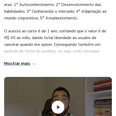
elas: 1° Autoconhecimento; 2° Desenvolvimento das
habilidades; 3° Conhecendo o mercado; 4° Adaptação ao
mundo corporativo; 5° Amadurecimento.
O acesso ao curso é de 1 ano, contando que o valor é de
R$ 45 ao mês, dando total liberdade ao usuário de
cancelar quando ele quiser. Conseguindo também um
período de teste do produto, ou seja, você consegue
acessar o curso de graça em 7 dias, caso você esteja
Mostrar mais
satisfeito com ele, ai o pagamento será processado - caso
contrário o cancelamento é gratuito.
Além de conter todas as aulas temos de exclusivo um
grupo no Telegram onde todos os alunos do plano anual
estão junto comigo, lá dentro diariamente posto novas
vagas de emprego. Todos os dias faltam pessoas
capacitadas para essas vagas, ou seja, sobram vagas de