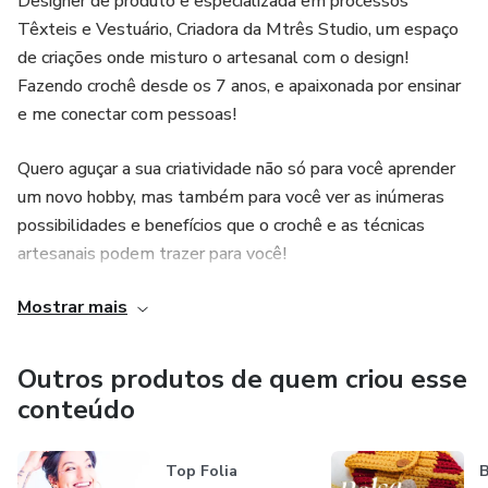
Designer de produto e especializada em processos
Têxteis e Vestuário, Criadora da Mtrês Studio, um espaço
de criações onde misturo o artesanal com o design!
Fazendo crochê desde os 7 anos, e apaixonada por ensinar
e me conectar com pessoas!
Quero aguçar a sua criatividade não só para você aprender
um novo hobby, mas também para você ver as inúmeras
possibilidades e benefícios que o crochê e as técnicas
artesanais podem trazer para você!
Mostrar mais
Vem fazer parte dessa comunidade de pessoas arteiras,
curiosas e criativas!
Outros produtos de quem criou esse
Vem ser uma:
conteúdo
#CROCHETEIRARAIZ
Top Folia
B