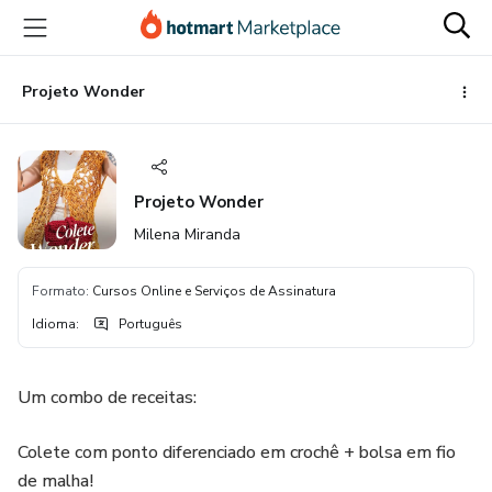
Ir
Ir
Ir
para
para
para
o
o
o
conteúdo
pagamento
rodapé
Projeto Wonder
principal
Projeto Wonder
Milena Miranda
Formato
:
Cursos Online e Serviços de Assinatura
Idioma
:
Português
Um combo de receitas:
Colete com ponto diferenciado em crochê + bolsa em fio
de malha!