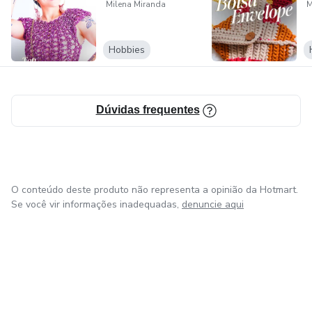
Milena Miranda
M
IG @milenacrocheteiraraiz // YT Crocheteira Raiz
Hobbies
Dúvidas frequentes
O conteúdo deste produto não representa a opinião da Hotmart.
Se você vir informações inadequadas,
denuncie aqui