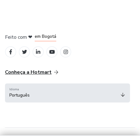
em Amsterdam
em Madrid
em Bogotá
Feito com
❤
em Belo Horizonte
na Cidade do México
Conheça a Hotmart
Idioma
Português