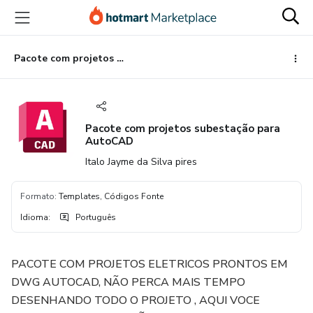
Ir
Ir
Ir
para
para
para
o
o
o
conteúdo
pagamento
rodapé
Pacote com projetos subestação para AutoCAD
principal
Pacote com projetos subestação para
AutoCAD
Italo Jayme da Silva pires
Formato
:
Templates, Códigos Fonte
Idioma
:
Português
PACOTE COM PROJETOS ELETRICOS PRONTOS EM
DWG AUTOCAD, NÃO PERCA MAIS TEMPO
DESENHANDO TODO O PROJETO , AQUI VOCE