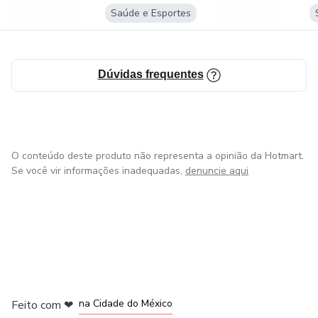
no Mr. Olympia em 2019.
Saúde e Esportes
Desde então, ele tem inspirado e guiado milhões de
seguidores em suas redes sociais, compartilhando valiosas
Dúvidas frequentes
dicas de treino, alimentação e hormonização.
Com o desejo de democratizar seu conhecimento, Bruno
criou o curso PRO SHAPE, uma oportunidade única para
qualquer pessoa que deseja transformar seu corpo e
O conteúdo deste produto não representa a opinião da Hotmart.
alcançar o shape dos sonhos.
Se você vir informações inadequadas,
denuncie aqui
em Bogotá
em Amsterdam
em Madrid
na Cidade do México
Feito com
❤