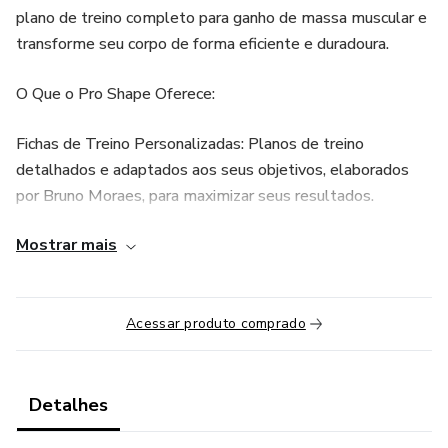
plano de treino completo para ganho de massa muscular e
transforme seu corpo de forma eficiente e duradoura.
O Que o Pro Shape Oferece:
Fichas de Treino Personalizadas: Planos de treino
detalhados e adaptados aos seus objetivos, elaborados
por Bruno Moraes, para maximizar seus resultados.
Mostrar mais
Técnicas de Exercícios Comprovadas: Aprenda as técnicas
de execução corretas para cada exercício, garantindo
segurança e eficiência em seus treinos.
Acessar produto comprado
Acompanhamento de um Campeão: Aprenda com Bruno
Moraes, campeão da Copa do Mundo de Fisiculturismo e 3º
lugar no Mr. Olympia.
Detalhes