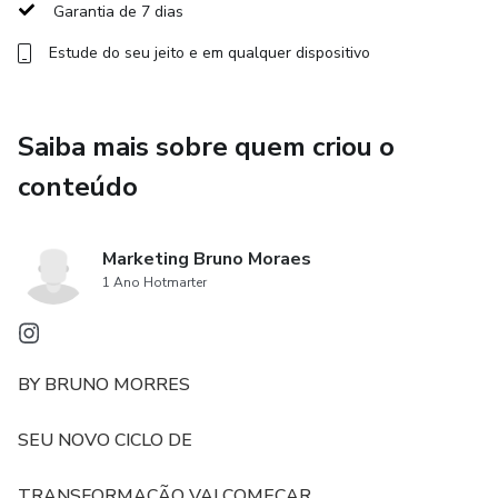
Resultados Comprovados: Método utilizado por atletas
Garantia de 7 dias
de elite, com resultados reais e transformações
Estude do seu jeito e em qualquer dispositivo
impressionantes.
Para Quem é o Pro Shape:
Saiba mais sobre quem criou o
Este programa é ideal para quem busca:
conteúdo
- Ganhar massa muscular de forma consistente.
Marketing Bruno Moraes
- Aprimorar a técnica de execução dos exercícios.
1 Ano Hotmarter
- Treinar com a orientação de um profissional renomado.
BY BRUNO MORRES
- Transformar o corpo em 3 meses.
SEU NOVO CICLO DE
- Invista em Sua Transformação!
TRANSFORMAÇÃO VAI COMEÇAR