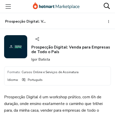
Ir
Ir
Ir
para
para
para
o
o
o
conteúdo
pagamento
rodapé
Prospecção Digital: Venda para Empresas de Todo o País
principal
Prospecção Digital: Venda para Empresas
de Todo o País
Igor Batista
Formato
:
Cursos Online e Serviços de Assinatura
Idioma
:
Português
Prospecção Digital é um workshop prático, com 6h de
duração, onde ensino exatamente o caminho que trilhei
para, da minha casa, vender para empresas de todo o