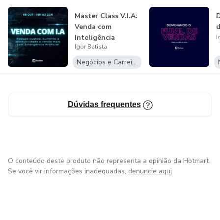
Master Class V.I.A:
D
Venda com
d
Inteligência
I
Igor Batista
Artificial
Negócios e Carreira
Dúvidas frequentes
O conteúdo deste produto não representa a opinião da Hotmart.
Se você vir informações inadequadas,
denuncie aqui