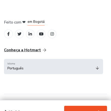
em Amsterdam
em Madrid
em Bogotá
Feito com
❤
em Belo Horizonte
na Cidade do México
Conheça a Hotmart
Idioma
Português
Central de ajuda
Termos
Privacidade
Cookies