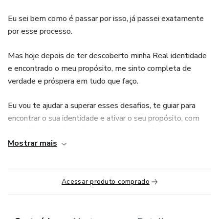
Eu sei bem como é passar por isso, já passei exatamente
por esse processo.
Mas hoje depois de ter descoberto minha Real identidade
e encontrado o meu propósito, me sinto completa de
verdade e próspera em tudo que faço.
Eu vou te ajudar a superar esses desafios, te guiar para
encontrar o sua identidade e ativar o seu propósito, com
conteúdos de valor sobre como quebrar várias barreiras
Mostrar mais
emocionais e físicas podem ter barrado o crescimento da
sua vida.
Você pode ir muito mais longe na sua área profissional, ter
Acessar produto comprado
um casamento muito mais feliz e ter uma vida cheia de paz
e amor. Vem comigo, eu vou te ajudar a alcançar tudo isso.