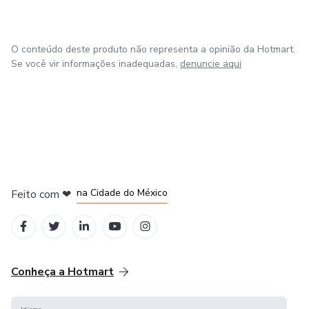
O conteúdo deste produto não representa a opinião da Hotmart.
Se você vir informações inadequadas,
denuncie aqui
em Bogotá
em Amsterdam
em Madrid
na Cidade do México
Feito com
❤
em Belo Horizonte
Conheça a Hotmart