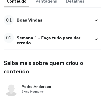
Conteúdo
Vantagens
Detalhes
Eu vou pegar em sua mão e te mostrar o passo a passo
que você precisa trilhar para ser próspera em todas as
áreas da sua vida, e principalmente ser totalmente
01
Boas Vindas
realizada fazendo o que você ama.
Esse curso tem o poder de mudar a sua vida, assim como
02
Semana 1 - Faça tudo para dar
mudou a minha.
errado
Vem comigo mulher, vamos juntas desatar esses nós que
te impedem de prosperar.
Saiba mais sobre quem criou o
conteúdo
Pedro Anderson
5 Ano Hotmarter