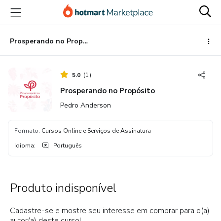
Ir
Ir
Ir
para
para
para
o
o
o
conteúdo
pagamento
rodapé
Prosperando no Propósito
principal
5.0
(
1
)
Prosperando no Propósito
Pedro Anderson
Formato
:
Cursos Online e Serviços de Assinatura
Idioma
:
Português
Produto indisponível
Cadastre-se e mostre seu interesse em comprar para o(a)
autor(a) deste curso!