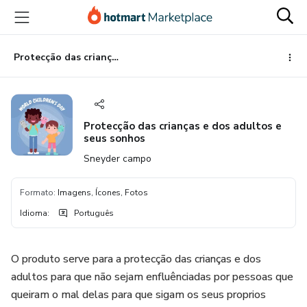
Ir
Ir
Ir
para
para
para
o
o
o
conteúdo
pagamento
rodapé
Protecção das crianças e dos adultos e seus sonhos
principal
Protecção das crianças e dos adultos e
seus sonhos
Sneyder campo
Formato
:
Imagens, Ícones, Fotos
Idioma
:
Português
O produto serve para a protecção das crianças e dos
adultos para que não sejam enfluênciadas por pessoas que
queiram o mal delas para que sigam os seus proprios