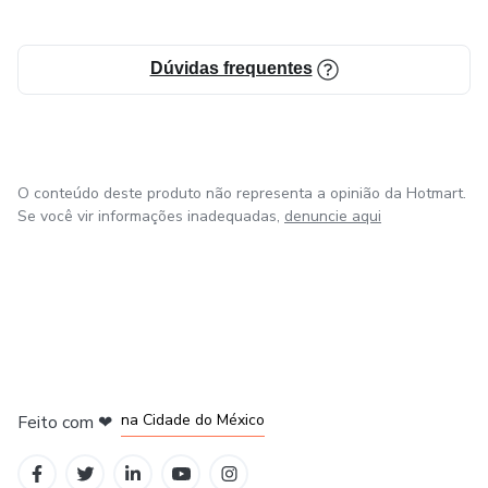
Dúvidas frequentes
O conteúdo deste produto não representa a opinião da Hotmart.
Se você vir informações inadequadas,
denuncie aqui
em Bogotá
em Amsterdam
em Madrid
na Cidade do México
Feito com
❤
em Belo Horizonte