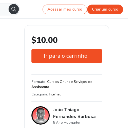
Acessar meu curso
Criar um curso
$10.00
Ir para o carrinho
Garantia de 7 dias
Estude do seu jeito e em qualquer
Formato
:
Cursos Online e Serviços de
dispositivo
Assinatura
Categoria
:
Internet
João Thiago
Fernandes Barbosa
5 Ano Hotmarter