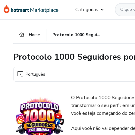
Ir
Ir
Ir
Categorias
para
para
para
o
o
o
conteúdo
pagamento
rodapé
Home
Protocolo 1000 Seguidores por Semana
principal
Protocolo 1000 Seguidores p
Português
O Protocolo 1000 Seguidores 
transformar o seu perfil em
você esteja começando do ze
Aqui você não vai depender de 