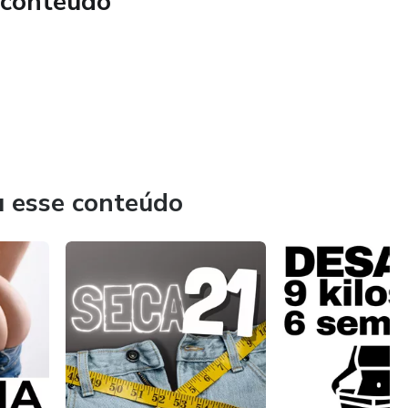
 conteúdo
 de você
rretamente, seu perfil deixa de ser comum e passa a crescer
lidade.
u esse conteúdo
 seguidores e mais oportunidades de venda.