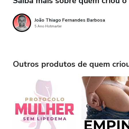
Saiba mais sobre quem criou o
Se identificam com você
João Thiago Fernandes Barbosa
Consomem seu conteúdo
5 Ano Hotmarter
E estão prontas para comprar
Se você seguir o protocolo co
todos os dias — com previsibi
Outros produtos de quem crio
Resultado: mais alcance, mais