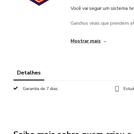
Você vai seguir um sistema t
Ganchos virais que prendem a
Roteiros prontos que fazem as
Mostrar mais
Estrutura de conteúdo que g
Posicionamento que te transf
Detalhes
Consistência inteligente (sem p
Garantia de 7 dias
Estud
Tudo isso aplicado de forma si
O foco não é só ganhar segui
É atrair as pessoas certas, que