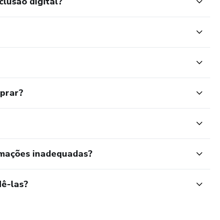
clusão digital?
mprar?
rmações inadequadas?
ê-las?