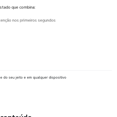
estado que combina:
tenção nos primeiros segundos
 pessoas assistirem até o final
era compartilhamento em massa
orma em autoridade no seu nicho
recisar postar o dia inteiro)
e do seu jeito e em qualquer dispositivo
mples, prática e replicável.
dores…
: