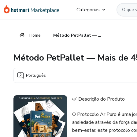
Ir
Ir
Ir
Categorias
para
para
para
o
o
o
conteúdo
pagamento
rodapé
Home
Método PetPallet — Mais de 45 projetos prontos
principal
Método PetPallet — Mais de 4
Português
🌿 Descrição do Produto
O Protocolo Ar Puro é uma jorn
ansiedade através da força da
bem-estar, este protocolo co