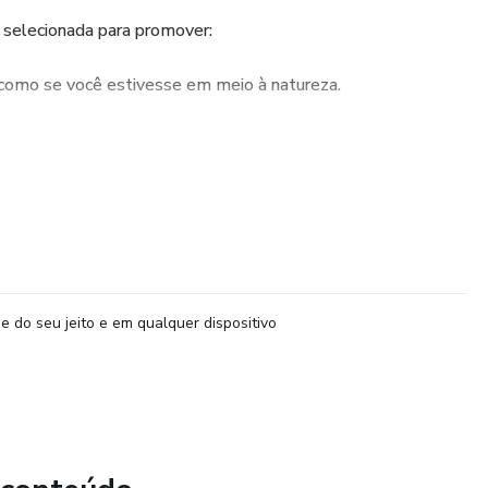
 selecionada para promover:
 como se você estivesse em meio à natureza.
ndo os ruídos da ansiedade.
zendo clareza e foco para o dia a dia.
o, o Protocolo Ar Puro é uma experiência de reconexão
talidade e presença.
e do seu jeito e em qualquer dispositivo