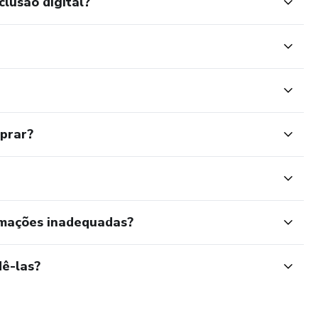
clusão digital?
mprar?
rmações inadequadas?
ê-las?