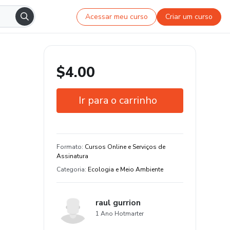
Acessar meu curso
Criar um curso
$4.00
Ir para o carrinho
Garantia de 7 dias
Estude do seu jeito e em qualquer
Formato
:
Cursos Online e Serviços de
dispositivo
Assinatura
Categoria
:
Ecologia e Meio Ambiente
raul gurrion
1 Ano Hotmarter