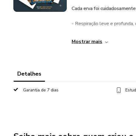
Cada erva foi cuidadosamente
- Respiração leve e profunda,
- Relaxamento mental, reduzi
Mostrar mais
- Energia vital equilibrada, tra
Mais do que um simples métod
Detalhes
com o que é essencial: paz, vi
Garantia de 7 dias
Estud