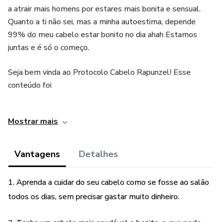
a atrair mais homens por estares mais bonita e sensual.
Quanto a ti não sei, mas a minha autoestima, depende
99% do meu cabelo estar bonito no dia ahah Estamos
juntas e é só o começo.
Seja bem vinda ao Protocolo Cabelo Rapunzel! Esse
conteúdo foi
preparado com base em diversas pesquisas buscando
Mostrar mais
proporcionar os melhores cuidados para cada pessoa e seu
tipo de
Vantagens
Detalhes
cabelo.
1. Aprenda a cuidar do seu cabelo como se fosse ao salão
todos os dias, sem precisar gastar muito dinheiro.
Sabemos que os cabelos são uma das características mais