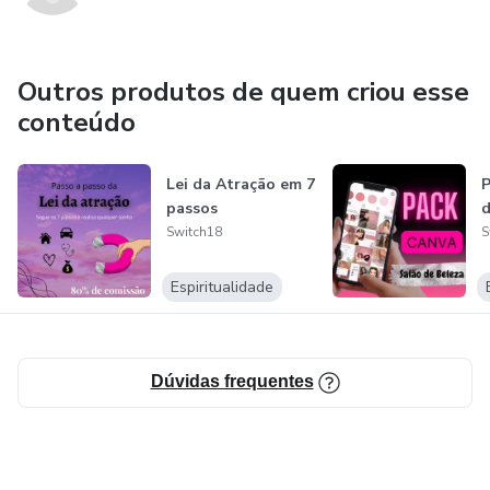
Outros produtos de quem criou esse
conteúdo
Lei da Atração em 7
P
passos
d
Switch18
S
Espiritualidade
Dúvidas frequentes