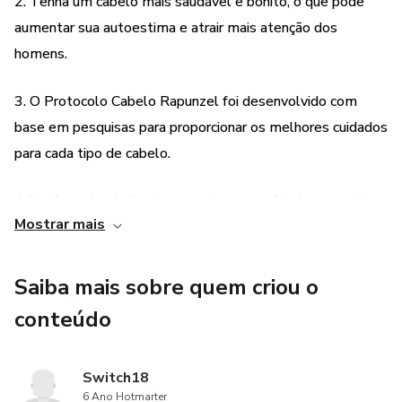
marcantes e zeladas pelas mulheres. E, para ajudar a cuidar
2. Tenha um cabelo mais saudável e bonito, o que pode
desse
aumentar sua autoestima e atrair mais atenção dos
homens.
bem tão precioso,
3. O Protocolo Cabelo Rapunzel foi desenvolvido com
o protocolo vai lhe proporcionar conhecimento,
base em pesquisas para proporcionar os melhores cuidados
para cada tipo de cabelo.
direcionamento e um método para você poder aplicar e
desfrutar
4. Você receberá direcionamento e um método para aplicar
Mostrar mais
dos resultados desejados.
os cuidados necessários, o que pode ajudar a obter
resultados desejados.
Saiba mais sobre quem criou o
5. O e-book é uma forma prática e acessível de aprender a
conteúdo
cuidar do seu cabelo, sem precisar sair de casa ou gastar
tempo em salões de beleza.
Switch18
6 Ano Hotmarter