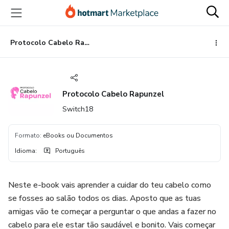
Ir
Ir
Ir
para
para
para
o
o
o
conteúdo
pagamento
rodapé
Protocolo Cabelo Rapunzel
principal
Protocolo Cabelo Rapunzel
Switch18
Formato
:
eBooks ou Documentos
Idioma
:
Português
Neste e-book vais aprender a cuidar do teu cabelo como
se fosses ao salão todos os dias. Aposto que as tuas
amigas vão te começar a perguntar o que andas a fazer no
cabelo para ele estar tão saudável e bonito. Vais começar