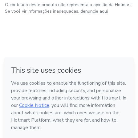
O conteúdo deste produto não representa a opinião da Hotmart.
Se você vir informações inadequadas,
denuncie aqui
em Amsterdam
em Madrid
em Bogotá
Feito com
❤
em Belo Horizonte
na Cidade do México
Conheça a Hotmart
Idioma
Português