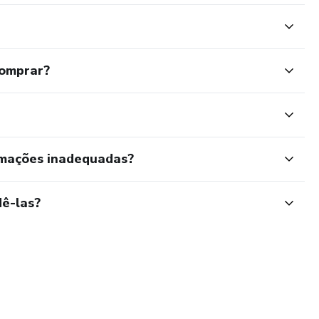
comprar?
rmações inadequadas?
ê-las?