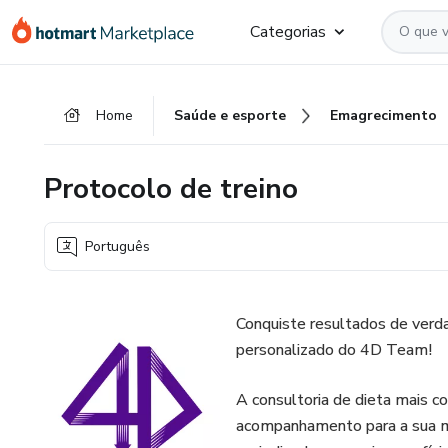
Ir
Ir
Ir
Categorias
para
para
para
o
o
o
conteúdo
pagamento
rodapé
Home
Saúde e esporte
Emagrecimento
principal
Protocolo de treino
Português
Conquiste resultados de verd
personalizado do 4D Team!
A consultoria de dieta mais c
acompanhamento para a sua má