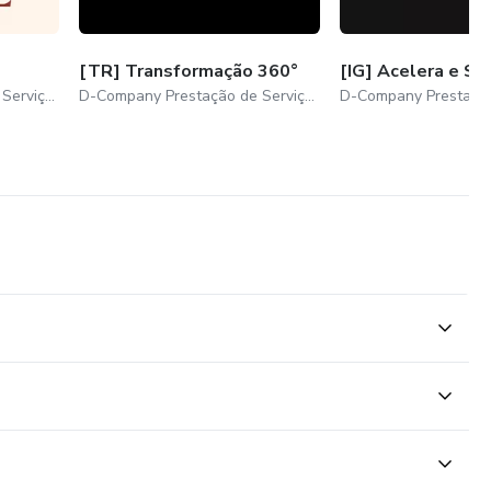
[TR] Transformação 360°
[IG] Acelera e Se
D-Company Prestação de Serviços e Publicidade LTDA
D-Company Prestação de Serviços e Publicidade LTDA