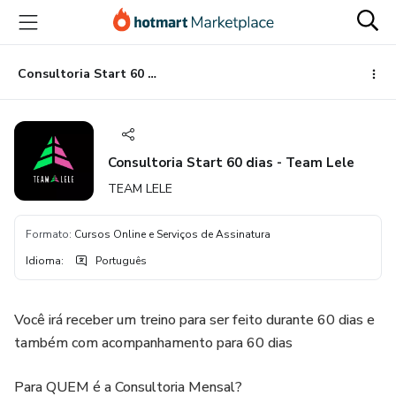
Ir
Ir
Ir
para
para
para
o
o
o
conteúdo
pagamento
rodapé
Consultoria Start 60 dias - Team Lele
principal
Consultoria Start 60 dias - Team Lele
TEAM LELE
Formato
:
Cursos Online e Serviços de Assinatura
Idioma
:
Português
Você irá receber um treino para ser feito durante 60 dias e
também com acompanhamento para 60 dias
Para QUEM é a Consultoria Mensal?