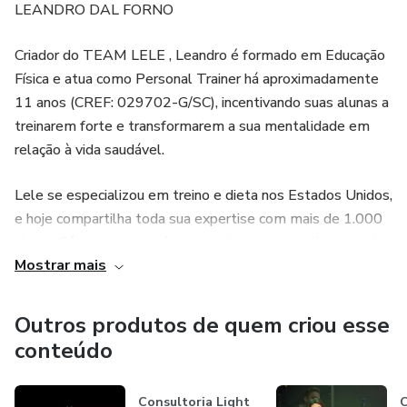
LEANDRO DAL FORNO
Criador do TEAM LELE , Leandro é formado em Educação
Física e atua como Personal Trainer há aproximadamente
11 anos (CREF: 029702-G/SC), incentivando suas alunas a
treinarem forte e transformarem a sua mentalidade em
relação à vida saudável.
Lele se especializou em treino e dieta nos Estados Unidos,
e hoje compartilha toda sua expertise com mais de 1.000
alunas fiéis que construíram seu shape, autoestima e rotina
Mostrar mais
com a sua orientação.
@brunafontanella
Outros produtos de quem criou esse
conteúdo
BRUNA FONTANELLA
O coração do TEAM, Bruna é co-criadora do TEAM LELE e
Consultoria Light
C