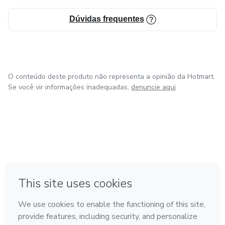
Dúvidas frequentes
O conteúdo deste produto não representa a opinião da Hotmart.
Se você vir informações inadequadas,
denuncie aqui
em Bogotá
em Amsterdam
em Madrid
na Cidade do México
Feito com
❤
em Belo Horizonte