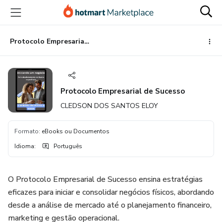
Ir
Ir
Ir
para
para
para
o
o
o
conteúdo
pagamento
rodapé
Protocolo Empresarial de Sucesso
principal
Protocolo Empresarial de Sucesso
CLEDSON DOS SANTOS ELOY
Formato
:
eBooks ou Documentos
Idioma
:
Português
O Protocolo Empresarial de Sucesso ensina estratégias
eficazes para iniciar e consolidar negócios físicos, abordando
desde a análise de mercado até o planejamento financeiro,
marketing e gestão operacional.