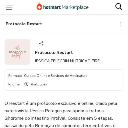
Ir
Ir
Ir
para
para
para
o
o
o
conteúdo
pagamento
rodapé
Protocolo Restart
principal
Protocolo Restart
JESSICA PELEGRIN NUTRICAO EIRELI
Formato
:
Cursos Online e Serviços de Assinatura
Idioma
:
Português
O Restart é um protocolo exclusivo e online, criado pela
nutricionista Jéssica Pelegrin para ajudar a tratar a
Síndrome do Intestino Irritável. Consiste em 5 etapas,
passando pela Remoção de alimentos fermentativos e