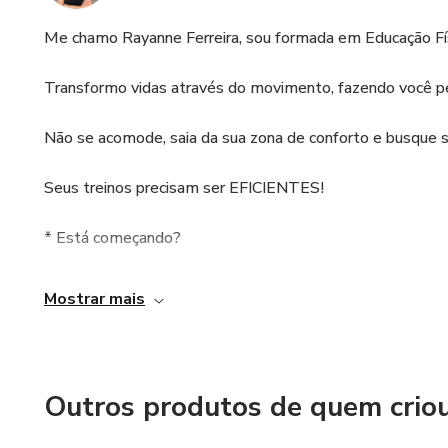
Me chamo Rayanne Ferreira, sou formada em Educação Fí
Transformo vidas através do movimento, fazendo você p
Não se acomode, saia da sua zona de conforto e busque
Seus treinos precisam ser EFICIENTES!
* Está começando?
- Tenha uma orientação adequada. Estarei aqui para te ajud
Mostrar mais
Agora SE LIGA:
Nenhuma modalidade vai ser prazerosa até você criar o há
Outros produtos de quem crio
- PARE DE PEGAR TÃO LEVE COM VOCÊ