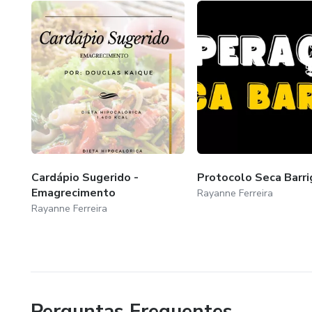
- SEMPRE PODEMOS MAIS
- OPTE POR MUDAR SUA MENTE E VIVER NO SEU
* Tudo aquilo que te desafia te transforma *
Cardápio Sugerido -
Protocolo Seca Barri
Emagrecimento
Rayanne Ferreira
Rayanne Ferreira
Perguntas Frequentes