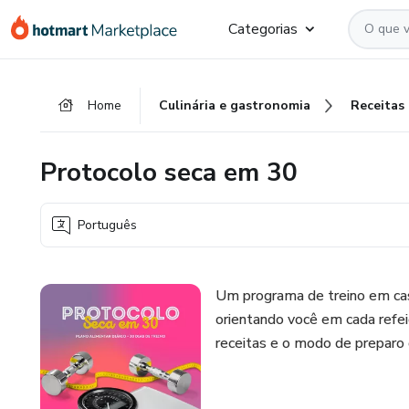
Ir
Ir
Ir
Categorias
para
para
para
o
o
o
conteúdo
pagamento
rodapé
Home
Culinária e gastronomia
Receitas
principal
Protocolo seca em 30
Português
Um programa de treino em casa
orientando você em cada refei
receitas e o modo de preparo