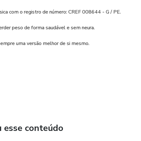
sica com o registro de número: CREF 008644 - G / PE.
erder peso de forma saudável e sem neura.
 sempre uma versão melhor de si mesmo.
ar! E posso te garantir, o básico funciona!
bito de cuidar da sua saúde.
u esse conteúdo