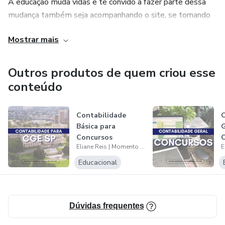
A educação muda vidas e te convido a fazer parte dessa
comentadas, ou para o Blog
mudança também seja acompanhando o site, se tornando
www.momentodeestudar.com.br. Isso proporciona uma
meu aluno(a) ou me seguindo nas redes sociais.
fonte adicional de esclarecimento de dúvidas e auxílio no
Mostrar mais
processo de estudo.
Outros produtos de quem criou esse
conteúdo
Contabilidade
C
Básica para
G
Concursos
C
Eliane Reis | Momento de Estudar
F
Educacional
Dúvidas frequentes