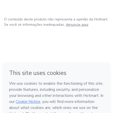
O conteúdo deste produto não representa a opinião da Hotmart.
Se você vir informações inadequadas,
denuncie aqui
em Amsterdam
em Madrid
em Bogotá
Feito com
❤
em Belo Horizonte
na Cidade do México
Conheça a Hotmart