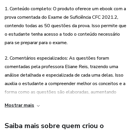
Dúvidas sobre o acesso poderão ser enviadas para o email
1. Conteúdo completo: O produto oferece um ebook com a
momentodeestudar@gmail.com
prova comentada do Exame de Suficiência CFC 2021.2,
contendo todas as 50 questões da prova. Isso permite que
É proibido a cópia, reprodução (parcial ou total) e o
o estudante tenha acesso a todo o conteúdo necessário
compartilhamento do conteúdo desses arquivos por
para se preparar para o exame.
proteção aos direitos autorais nos termos da Lei nº
9.610/98.
2. Comentários especializados: As questões foram
comentadas pela professora Eliane Reis, trazendo uma
análise detalhada e especializada de cada uma delas. Isso
auxilia o estudante a compreender melhor os conceitos e a
forma como as questões são elaboradas, aumentando
suas chances de acertar no exame.
Mostrar mais
3. Bônus em vídeo: Além do ebook, o produto também
Saiba mais sobre quem criou o
oferece vídeo aulas com os comentários das questões na