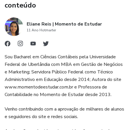
sequência da prova. São 11 partes de vídeo, totalizando
conteúdo
aproximadamente 30 minutos cada. Esses vídeos
complementam o material escrito, permitindo que o
Eliane Reis | Momento de Estudar
estudante tenha uma experiência mais completa de
11 Ano Hotmarter
estudo.
4. Acesso de 1 ano: O acesso ao produto é válido por 1
Sou Bacharel em Ciências Contábeis pela Universidade
ano, o que significa que o estudante terá tempo suficiente
Federal de Uberlândia com MBA em Gestão de Negócios
para revisar o conteúdo e se preparar adequadamente para
e Marketing; Servidora Público Federal como Técnico
o exame. Isso proporciona flexibilidade e permite que o
Administrativo em Educação desde 2014; Autora do site
estudante estude no seu próprio ritmo.
www.momentodeestudar.com.br e Professora de
Contabilidade no Momento de Estudar desde 2013.
5. Suporte adicional: Embora o produto não ofereça
suporte direto aos alunos, o estudante tem a opção de
Venho contribuindo com a aprovação de milhares de alunos
e seguidores do site e redes sociais.
enviar suas dúvidas para o canal no
Youtube.com/momentodeestudar, onde as questões foram