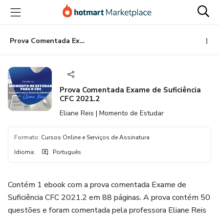
Ir
Ir
Ir
para
para
para
o
o
o
conteúdo
pagamento
rodapé
Prova Comentada Exame de Suficiência CFC 2021.2
principal
Prova Comentada Exame de Suficiência
CFC 2021.2
Eliane Reis | Momento de Estudar
Formato
:
Cursos Online e Serviços de Assinatura
Idioma
:
Português
Contém 1 ebook com a prova comentada Exame de
Suficiência CFC 2021.2 em 88 páginas. A prova contém 50
questões e foram comentada pela professora Eliane Reis