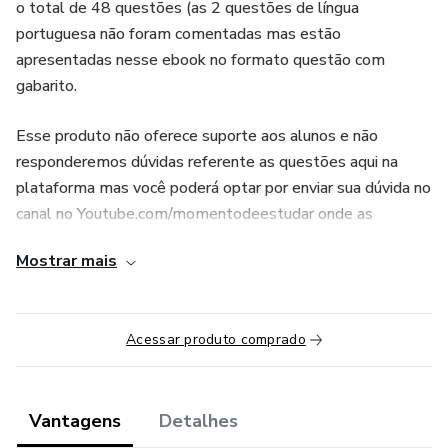
o total de 48 questões (as 2 questões de língua
portuguesa não foram comentadas mas estão
apresentadas nesse ebook no formato questão com
gabarito.
Esse produto não oferece suporte aos alunos e não
responderemos dúvidas referente as questões aqui na
plataforma mas você poderá optar por enviar sua dúvida no
canal no Youtube.com/momentodeestudar onde as
questões foram comentadas ou no Blog
Mostrar mais
www.momentodeestudar.com.br
Bônus: Vídeo aulas com comentários das questões na
Acessar produto comprado
sequência da prova (questões 01 à 48) no total de 11
partes de vídeo com aproximadamente 30 minutos cada.
Acesso de 1 ano.
Vantagens
Detalhes