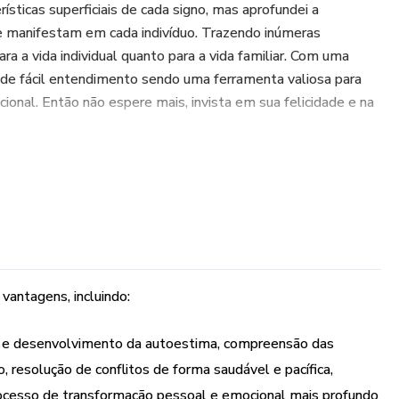
rísticas superficiais de cada signo, mas aprofundei a
 manifestam em cada indivíduo. Trazendo inúmeras
a a vida individual quanto para a vida familiar. Com uma
 de fácil entendimento sendo uma ferramenta valiosa para
cional. Então não espere mais, invista em sua felicidade e na
o você a iniciar sua jornada de autodescoberta. Lembrando-se,
ais plena e significativa pode ser sua vida!
lorado nesse fascinante universo da Astrologia, Constelação
vantagens, incluindo:
o e desenvolvimento da autoestima, compreensão das
, resolução de conflitos de forma saudável e pacífica,
rocesso de transformação pessoal e emocional mais profundo