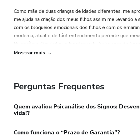
Como mãe de duas crianças de idades diferentes, me apro
me ajuda na criação dos meus filhos assim me levando a se
com os bloqueios emocionais dos filhos e com os emara
moderna, atual e de fácil entendimento permite que meu
Psicanálise, Constelação Familiar e da Astrologia de form
paz interior e a harmonia familiar que você tanto procura.
Mostrar mais
Perguntas Frequentes
Quem avaliou Psicanálise dos Signos: Desven
vida!?
Como funciona o “Prazo de Garantia”?