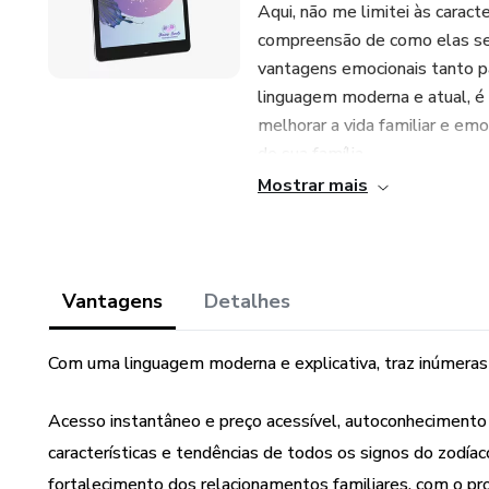
Aqui, não me limitei às caracte
compreensão de como elas se
vantagens emocionais tanto par
linguagem moderna e atual, é
melhorar a vida familiar e emo
de sua família
Mostrar mais
Por isso, neste ebook encoraj
quanto mais você se conhece, m
Ainda há muito mais a ser exp
Vantagens
Detalhes
Familiar e da Psicanálise.
Com uma linguagem moderna e explicativa, traz inúmeras 
Acesso instantâneo e preço acessível, autoconheciment
características e tendências de todos os signos do zodíaco
fortalecimento dos relacionamentos familiares, com o p