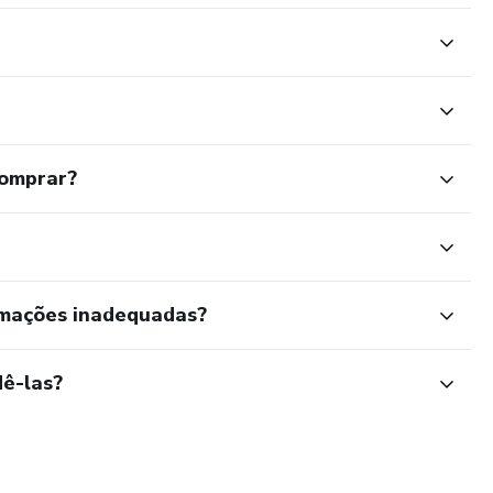
comprar?
rmações inadequadas?
ê-las?