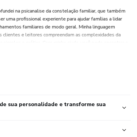
fundei na psicanalise da constelação familiar, que também
r uma profissional experiente para ajudar famílias a lidar
nhamentos familiares de modo geral. Minha linguagem
s clientes e leitores compreendam as complexidades da
a simples e prática. Com minha ajuda, você pode encontrar a
de sua personalidade e transforme sua