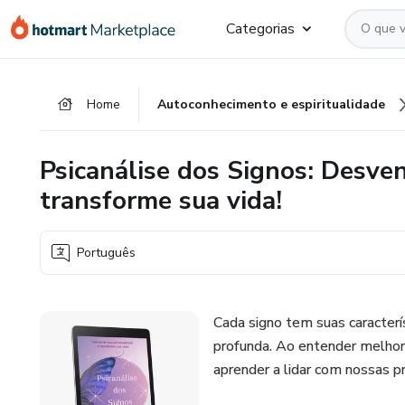
Ir
Ir
Ir
Categorias
para
para
para
o
o
o
conteúdo
pagamento
rodapé
Home
Autoconhecimento e espiritualidade
principal
Psicanálise dos Signos: Desve
transforme sua vida!
Português
Cada signo tem suas caracter
profunda. Ao entender melhor
aprender a lidar com nossas p