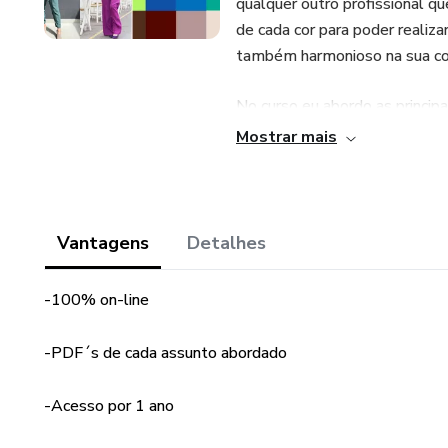
qualquer outro profissional que
de cada cor para poder realiza
também harmonioso na sua coe
No curso eu abordo as principa
pigmento opaco. A partir daí
Mostrar mais
seu impacto, seja numa prod
Embora o meu foco seja a apl
aplicadas em qualquer área d
Vantagens
Detalhes
São 5 módulos com um total d
-100% on-line
podem ser acrescentados sem 
-PDF´s de cada assunto abordado
-Acesso por 1 ano