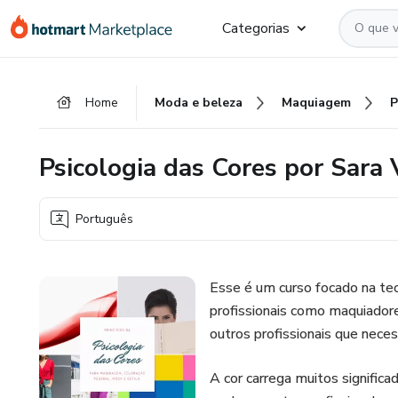
Ir
Ir
Ir
Categorias
para
para
para
o
o
o
conteúdo
pagamento
rodapé
Home
Moda e beleza
Maquiagem
principal
Psicologia das Cores por Sara 
Português
Esse é um curso focado na teor
profissionais como maquiadore
outros profissionais que nece
A cor carrega muitos significa