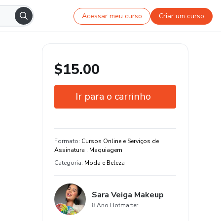
Acessar meu curso
Criar um curso
$15.00
Ir para o carrinho
Garantia de 7 dias
Certificado de conclusão
Formato
:
Cursos Online e Serviços de
Assinatura . Maquiagem
13 aula e 6 hora de conteúdo original
Categoria
:
Moda e Beleza
Sara Veiga Makeup
8 Ano Hotmarter