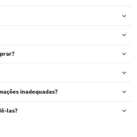
mprar?
rmações inadequadas?
ê-las?