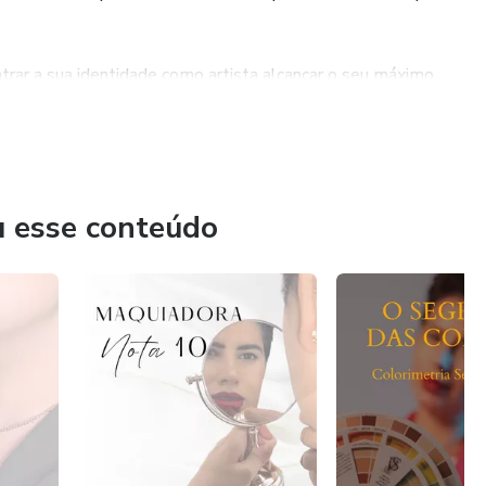
trar a sua identidade como artista alcançar o seu máximo
 permite aos alunos não serem meros reprodutores de
r com quaisquer desafios da maquiagem e entregar os
u esse conteúdo
o, e análise de coloração pessoal.
eúdo.