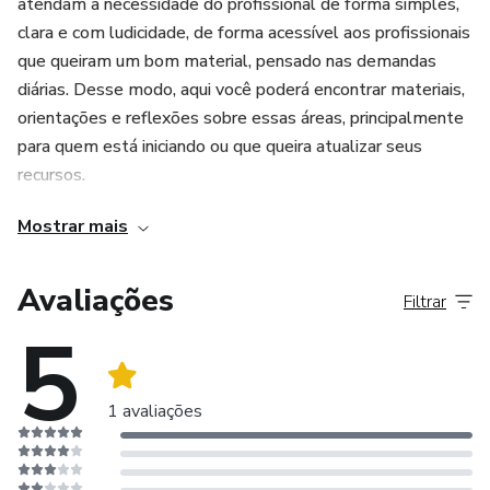
atendam a necessidade do profissional de forma simples,
clara e com ludicidade, de forma acessível aos profissionais
que queiram um bom material, pensado nas demandas
diárias. Desse modo, aqui você poderá encontrar materiais,
orientações e reflexões sobre essas áreas, principalmente
para quem está iniciando ou que queira atualizar seus
recursos.
Mostrar mais
Garantindo momentos onde você poderá auxiliar seu
paciente e também seu trabalho com investigação e
intervenção promovendo bem estar.
Avaliações
Filtrar
5
Espero que goste. Foi idealizado com carinho.
Em breve trarei outros materiais !
1 avaliações
Muito obrigada!