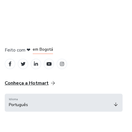
em Amsterdam
em Madrid
em Bogotá
Feito com
❤
em Belo Horizonte
na Cidade do México
Conheça a Hotmart
Idioma
Português