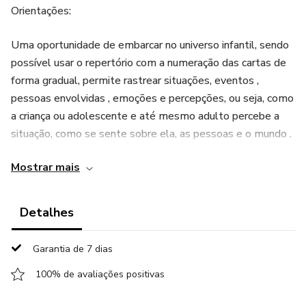
Orientações:
Uma oportunidade de embarcar no universo infantil, sendo
possível usar o repertório com a numeração das cartas de
forma gradual, permite rastrear situações, eventos ,
pessoas envolvidas , emoções e percepções, ou seja, como
a criança ou adolescente e até mesmo adulto percebe a
situação, como se sente sobre ela, as pessoas e o mundo .
Dessa forma, proporciona ao profissional fazer
Mostrar mais
intervenções, levantar informações e auxiliar a ressignificar,
além de projeções sobre seu futuro.
Detalhes
A arte e perguntas desenvolvidas pertencem a Nélida
Andrade e é proibida sua reprodução sem autorização da
Garantia de 7 dias
autora, sob pena d direitos autorais.
100% de avaliações positivas
Como usar: