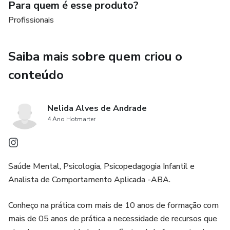
Para quem é esse produto?
Imprimir
Profissionais
Recortar as cartas e colar os versos com os números
correspondentes
Saiba mais sobre quem criou o
conteúdo
Pode ser impresso em folha simples e plastificar ou folha
com gramatura 180 mm
Nelida Alves de Andrade
Nélida Andrade
4 Ano Hotmarter
Psicóloga e Psicopedagoga Infantil
Saúde Mental, Psicologia, Psicopedagogia Infantil e
CRP: 05/ 46282
Analista de Comportamento Aplicada -ABA.
CBO: 2394-25
Conheço na prática com mais de 10 anos de formação com
mais de 05 anos de prática a necessidade de recursos que