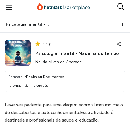
Ir
Ir
Ir
para
para
para
o
o
o
conteúdo
pagamento
rodapé
Psicologia Infantil - Máquina do tempo
principal
5.0
(
1
)
Psicologia Infantil - Máquina do tempo
Nelida Alves de Andrade
Formato
:
eBooks ou Documentos
Idioma
:
Português
Leve seu paciente para uma viagem sobre si mesmo cheio
de descobertas e autoconhecimento.Essa atividade é
destinada a profissionais da saúde e educação.