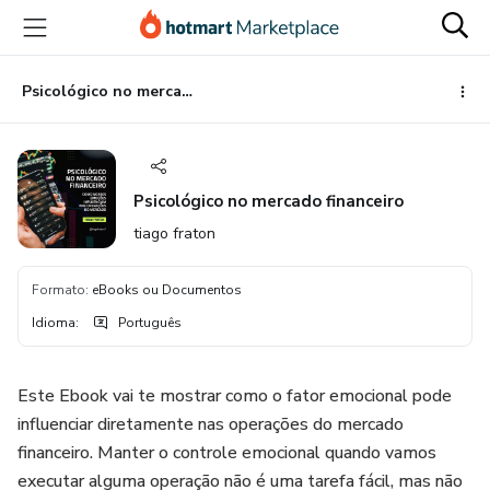
Ir
Ir
Ir
para
para
para
o
o
o
conteúdo
pagamento
rodapé
Psicológico no mercado financeiro
principal
Psicológico no mercado financeiro
tiago fraton
Formato
:
eBooks ou Documentos
Idioma
:
Português
Este Ebook vai te mostrar como o fator emocional pode
influenciar diretamente nas operações do mercado
financeiro. Manter o controle emocional quando vamos
executar alguma operação não é uma tarefa fácil, mas não