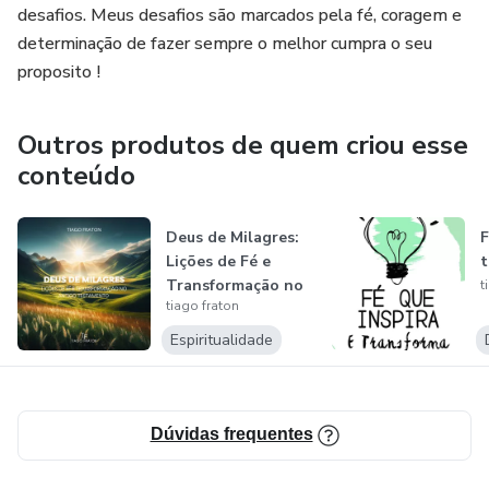
desafios. Meus desafios são marcados pela fé, coragem e
determinação de fazer sempre o melhor cumpra o seu
proposito !
Outros produtos de quem criou esse
conteúdo
Deus de Milagres:
F
Lições de Fé e
t
Transformação no
t
tiago fraton
Antigo Tes...
Espiritualidade
Dúvidas frequentes