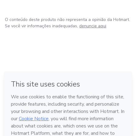
O conteúdo deste produto não representa a opinião da Hotmart.
Se você vir informações inadequadas,
denuncie aqui
em Bogotá
em Amsterdam
em Madrid
na Cidade do México
Feito com
❤
em Belo Horizonte
Conheça a Hotmart
Idioma