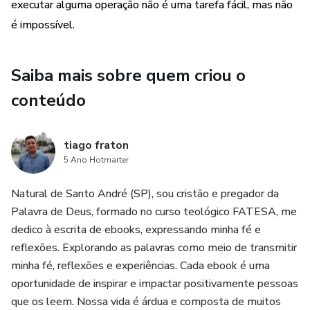
comprador declara estar ciente dessas informações. Os
executar alguma operação não é uma tarefa fácil, mas não
termos e políticas da Hotmart podem ser acessados aqui,
é impossível.
antes mesmo da conclusão da compra."
Saiba mais sobre quem criou o
(Link para anexo na palavra AQUI:
https://www.hotmart.com/legal/pt-BR)
conteúdo
tiago fraton
5 Ano Hotmarter
Natural de Santo André (SP), sou cristão e pregador da
Palavra de Deus, formado no curso teológico FATESA, me
dedico à escrita de ebooks, expressando minha fé e
reflexões. Explorando as palavras como meio de transmitir
minha fé, reflexões e experiências. Cada ebook é uma
oportunidade de inspirar e impactar positivamente pessoas
que os leem. Nossa vida é árdua e composta de muitos