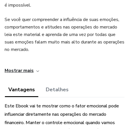
é impossível.
Se você quer compreender a influência de suas emoções,
comportamentos e atitudes nas operações do mercado
leia este material e aprenda de uma vez por todas que
suas emoções falam muito mais alto durante as operações
no mercado.
Aviso Legal:
Mostrar mais
“Esse produto é comercializado com apoio da Hotmart. A
plataforma não faz controle editorial prévio dos produtos
Vantagens
Detalhes
comercializados, nem avalia a tecnicidade e experiência
daqueles que os produzem. A existência de um produto e
Este Ebook vai te mostrar como o fator emocional pode
sua aquisição, por meio da plataforma, não podem ser
influenciar diretamente nas operações do mercado
consideradas como garantia de qualidade de conteúdo e
financeiro. Manter o controle emocional quando vamos
resultado, em qualquer hipótese. Ao adquiri-lo, o