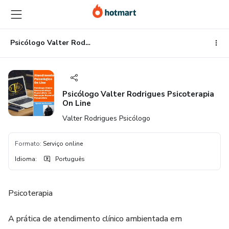
Ir
Ir
Ir
para
para
para
o
o
o
conteúdo
pagamento
rodapé
Psicólogo Valter Rodrigues Psicoterapia On Line
principal
Psicólogo Valter Rodrigues Psicoterapia
On Line
Valter Rodrigues Psicólogo
Formato
:
Serviço online
Idioma
:
Português
Psicoterapia
A prática de atendimento clínico ambientada em