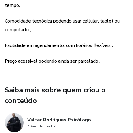
tempo,
Atendimento on line para todas as idades e quadros
clínicos.
Comodidade tecnógica podendo usar cellular, tablet ou
Agende seu horário e seja atendido na comodidade do seu
computador,
lar, escritório ou onde estiver com sigilo e segurança.
Facilidade em agendamento, com horários flexíveis .
Preço acessivel podendo ainda ser parcelado .
Saiba mais sobre quem criou o
conteúdo
Valter Rodrigues Psicólogo
7 Ano Hotmarter