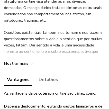
plataforma on line visa atender as mais diversas
demandas. O manejo clínico trata os sintomas estruturais
evidenciados nos comportamentos, nos afetos, em
patologias, traumas, etc.
Questões existenciais também nos tomam e nos trazem
questionamentos sobre a vida e o sentido que por muitas
vezes, faltam. Dar sentido a vida, é uma necessidade
inerente ao ser humano e é sobre essa perspectiva que
conduzimos a psicoterapia para dar conta a tais questões
Mostrar mais
existenciais.
O acesso ao inconsciente, é uma das vias pela qual o
Vantagens
Detalhes
tratamento se constitui, visando assim maior compreensão
dos fenômenos psíquicos e viabilizando a resignificação de
As vantagens da psicoterapia on line são várias, como:
uma angústia que até então, estava sem sentido para o
paciente.
Dispensa deslocamento, evitando gastos financeiros e de