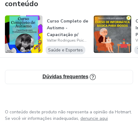
conteúdo
Curso Completo de
C
Autismo -
I
Capacitação p/
P
Valter Rodrigues Psicólogo
Profissionais e C...
Saúde e Esportes
Dúvidas frequentes
O conteúdo deste produto não representa a opinião da Hotmart.
Se você vir informações inadequadas,
denuncie aqui