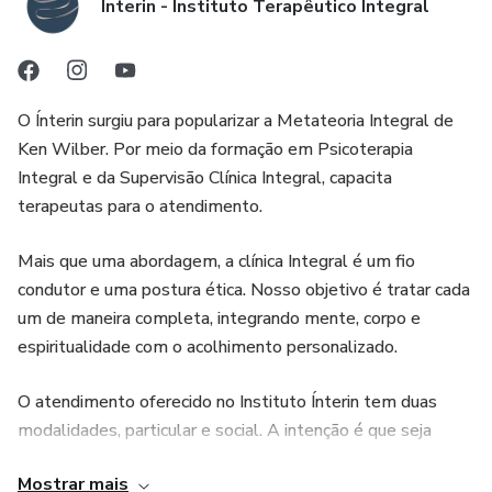
Ínterin - Instituto Terapêutico Integral
O Ínterin surgiu para popularizar a Metateoria Integral de
Ken Wilber. Por meio da formação em Psicoterapia
Integral e da Supervisão Clínica Integral, capacita
terapeutas para o atendimento.
Mais que uma abordagem, a clínica Integral é um fio
condutor e uma postura ética. Nosso objetivo é tratar cada
um de maneira completa, integrando mente, corpo e
espiritualidade com o acolhimento personalizado.
O atendimento oferecido no Instituto Ínterin tem duas
modalidades, particular e social. A intenção é que seja
acessível para todos que queiram uma perspectiva de vida
Mostrar mais
mais integrada. Enxergar a pessoa em sua totalidade e