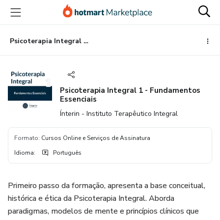
Ir
Ir
Ir
para
para
para
o
o
o
conteúdo
pagamento
rodapé
Psicoterapia Integral 1 - Fundamentos Essenciais
principal
Psicoterapia Integral 1 - Fundamentos
Essenciais
Ínterin - Instituto Terapêutico Integral
Formato
:
Cursos Online e Serviços de Assinatura
Idioma
:
Português
Primeiro passo da formação, apresenta a base conceitual,
histórica e ética da Psicoterapia Integral. Aborda
paradigmas, modelos de mente e princípios clínicos que