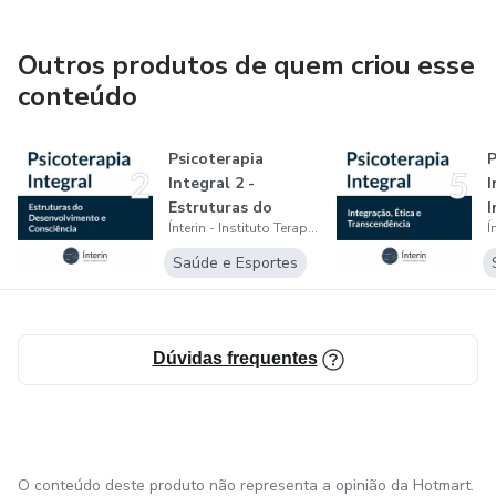
auxiliá-la na busca do bem-estar é nosso objetivo
terapêutico. Divulgar e popularizar a Psicoterapia Integral é
Outros produtos de quem criou esse
nosso maior propósito.
conteúdo
Psicoterapia
P
Integral 2 -
I
Estruturas do
I
Ínterin - Instituto Terapêutico Integral
Desenvolvimento e
T
Co...
Saúde e Esportes
Dúvidas frequentes
O conteúdo deste produto não representa a opinião da Hotmart.