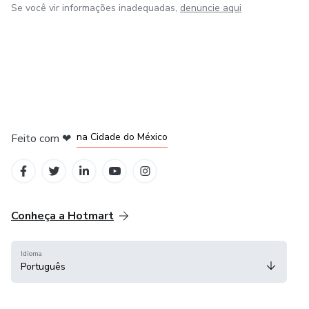
Se você vir informações inadequadas,
denuncie aqui
em Bogotá
em Amsterdam
em Madrid
na Cidade do México
Feito com
❤
em Belo Horizonte
Conheça a Hotmart
Idioma
Português