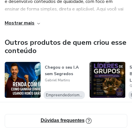
e desenvolvo conteúdos de qualidade, com foco em
ensinar de forma simples, direta e aplicável. Aqui você vai
encontrar desde métodos de renda extra até soluções
Mostrar mais
variadas que podem facilitar sua rotina e impulsionar seus
resultados.
Outros produtos de quem criou esse
conteúdo
Chegou o seu I.A
5
sem Segredos
B
L
Gabriel Martins
G
Empreendedorismo Digital
Dúvidas frequentes