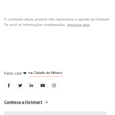
O conteúdo deste produto não representa a opinião da Hotmart.
Se você vir informações inadequadas,
denuncie aqui
em Bogotá
em Amsterdam
em Madrid
na Cidade do México
Feito com
❤
em Belo Horizonte
Conheça a Hotmart