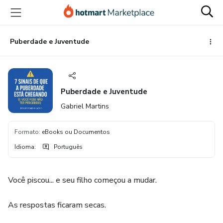
Ir
Ir
Ir
para
para
para
o
o
o
conteúdo
pagamento
rodapé
Puberdade e Juventude
principal
Puberdade e Juventude
Gabriel Martins
Formato
:
eBooks ou Documentos
Idioma
:
Português
Você piscou... e seu filho começou a mudar.
As respostas ficaram secas.