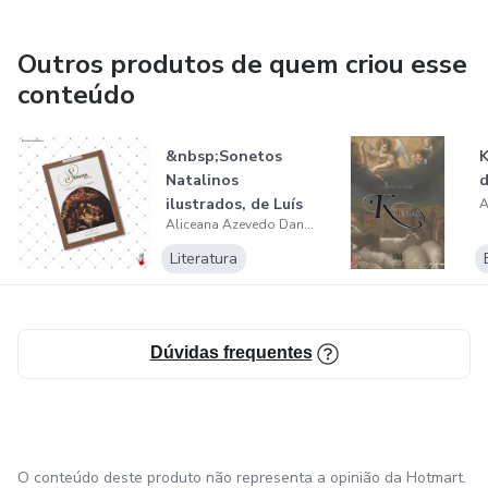
Outros produtos de quem criou esse
conteúdo
&nbsp;Sonetos
K
Natalinos
d
ilustrados, de Luís
Aliceana Azevedo Dantas Arruda
de Camões (digit...
Literatura
Dúvidas frequentes
O conteúdo deste produto não representa a opinião da Hotmart.