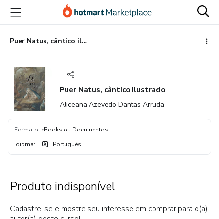
Ir
Ir
Ir
para
para
para
o
o
o
conteúdo
pagamento
rodapé
Puer Natus, cântico ilustrado
principal
Puer Natus, cântico ilustrado
Aliceana Azevedo Dantas Arruda
Formato
:
eBooks ou Documentos
Idioma
:
Português
Produto indisponível
Cadastre-se e mostre seu interesse em comprar para o(a)
autor(a) deste curso!