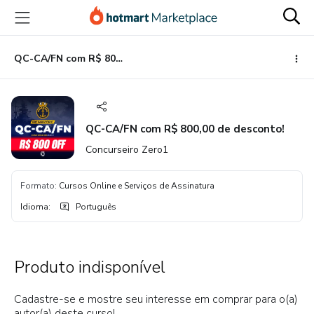
Ir
Ir
Ir
para
para
para
o
o
o
conteúdo
pagamento
rodapé
QC-CA/FN com R$ 800,00 de desconto!
principal
QC-CA/FN com R$ 800,00 de desconto!
Concurseiro Zero1
Formato
:
Cursos Online e Serviços de Assinatura
Idioma
:
Português
Produto indisponível
Cadastre-se e mostre seu interesse em comprar para o(a)
autor(a) deste curso!