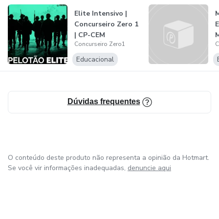
Elite Intensivo |
Concurseiro Zero 1
E
| CP-CEM
M
Concurseiro Zero1
C
Educacional
Dúvidas frequentes
O conteúdo deste produto não representa a opinião da Hotmart.
Se você vir informações inadequadas,
denuncie aqui