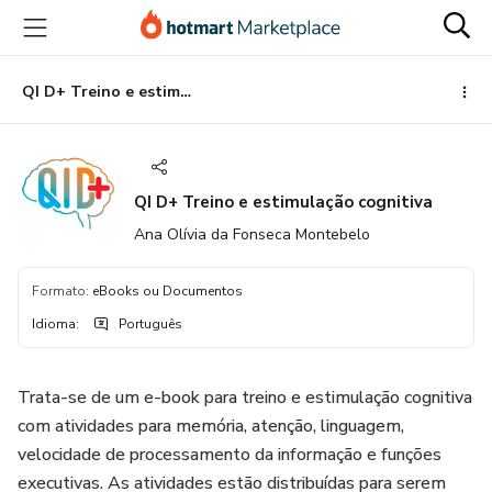
Ir
Ir
Ir
para
para
para
o
o
o
conteúdo
pagamento
rodapé
QI D+ Treino e estimulação cognitiva
principal
QI D+ Treino e estimulação cognitiva
Ana Olívia da Fonseca Montebelo
Formato
:
eBooks ou Documentos
Idioma
:
Português
Trata-se de um e-book para treino e estimulação cognitiva
com atividades para memória, atenção, linguagem,
velocidade de processamento da informação e funções
executivas. As atividades estão distribuídas para serem