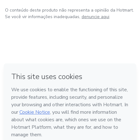
O conteúdo deste produto não representa a opinião da Hotmart.
Se você vir informações inadequadas,
denuncie aqui
em Bogotá
em Amsterdam
em Madrid
na Cidade do México
Feito com
❤
em Belo Horizonte
Conheça a Hotmart
Idioma
Português