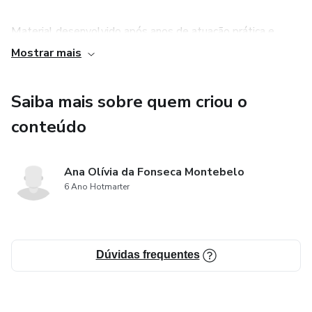
Material desenvolvido após anos de atuação prática e
experiência com avaliação e reabilitação cognitiva
Mostrar mais
Quem usa aprova: o consumidor final
Saiba mais sobre quem criou o
conteúdo
Ana Olívia da Fonseca Montebelo
6 Ano Hotmarter
Dúvidas frequentes