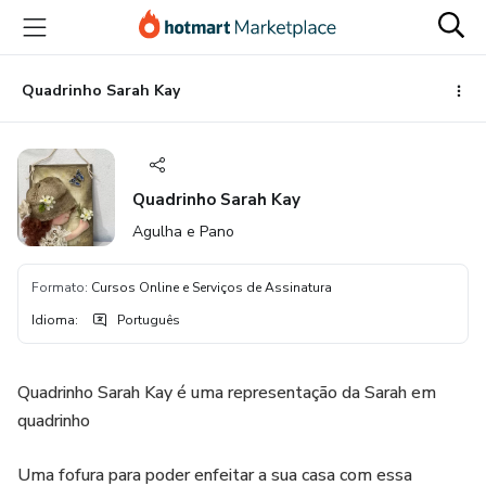
Ir
Ir
Ir
para
para
para
o
o
o
conteúdo
pagamento
rodapé
Quadrinho Sarah Kay
principal
Quadrinho Sarah Kay
Agulha e Pano
Formato
:
Cursos Online e Serviços de Assinatura
Idioma
:
Português
Quadrinho Sarah Kay é uma representação da Sarah em
quadrinho
Uma fofura para poder enfeitar a sua casa com essa