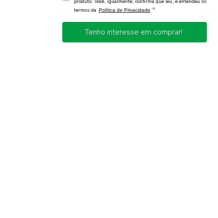
produto. Você, igualmente, confirma que leu, e entendeu os
*
termos da
Política de Privacidade
Tenho interesse em comprar!