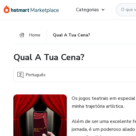
Ir
Ir
Ir
Categorias
para
para
para
o
o
o
conteúdo
pagamento
rodapé
Home
Qual A Tua Cena?
principal
Qual A Tua Cena?
Português
Os jogos teatrais em especial
minha trajetória artística.
Além de ser uma excelente fe
jornada, é um poderoso aliad