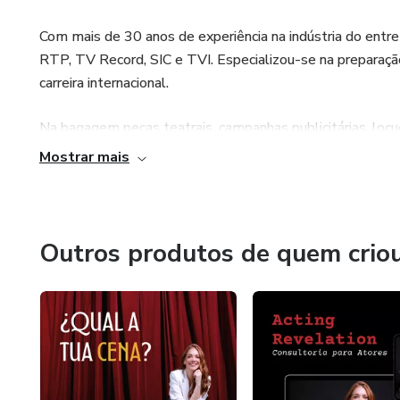
Com mais de 30 anos de experiência na indústria do entr
RTP, TV Record, SIC e TVI. Especializou-se na preparaçã
carreira internacional.
Na bagagem peças teatrais, campanhas publicitárias, locuç
Mostrar mais
Autora do programa Power Acting para atores, Karla é ma
foram profissional.
Outros produtos de quem crio