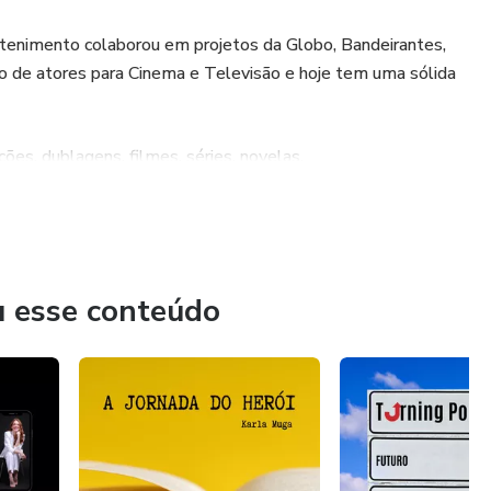
etenimento colaborou em projetos da Globo, Bandeirantes,
o de atores para Cinema e Televisão e hoje tem uma sólida
ões, dublagens, filmes, séries, novelas.
ster coach e ajuda artistas a se posicionarem no mercado de
u esse conteúdo