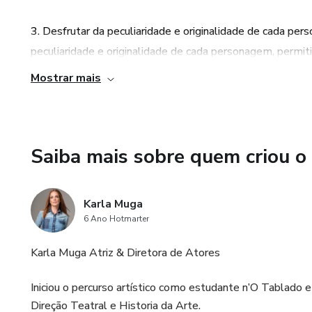
O que vai encontrar na APP:
3. Desfrutar da peculiaridade e originalidade de cada per
- Jogos de Improviso
peculiaridade e originalidade de cada personagem, permiti
papéis e explorar diferentes perspectivas.
- Insights
Mostrar mais
4. Constrói personagens com alma: Com o auxílio do prod
-Checklist do trabalho do ator
explorando suas emoções, motivações e características ún
- Técnicas de Respiração e 
profundo e autêntico.
Saiba mais sobre quem criou o
Treino e diversão à um click.
5. Treina criatividade, foco e estado de presença: O prod
Karla Muga
a desenvolver sua criatividade, foco e estado de presença,
Consulte as condições de ac
6 Ano Hotmarter
Karla Muga Atriz & Diretora de Atores
Iniciou o percurso artístico como estudante n’O Tablado e
Direção Teatral e Historia da Arte.