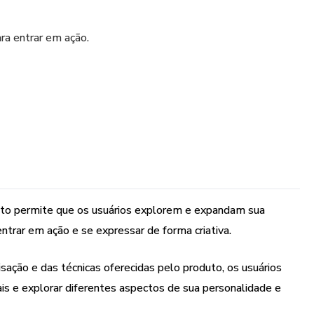
ara entrar em ação.
e originalidade de cada personagem.
lma.
s e traumas.
oduto permite que os usuários explorem e expandam sua
entrar em ação e se expressar de forma criativa.
sação e das técnicas oferecidas pelo produto, os usuários
 e programas mentais
is e explorar diferentes aspectos de sua personalidade e