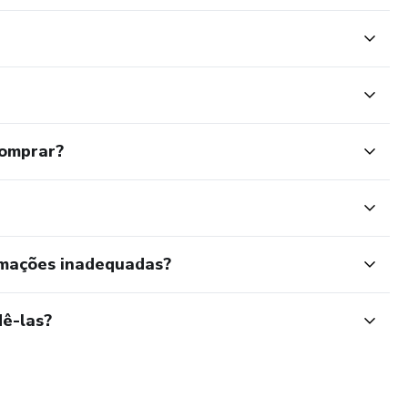
comprar?
rmações inadequadas?
ê-las?