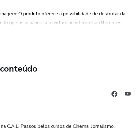
sonagem: O produto oferece a possibilidade de desfrutar da
ndo que os usuários se divirtam ao interpretar diferentes
uto, os usuários podem construir personagens com alma,
icas, o que contribui para um trabalho de atuação mais
Relaxamento
 conteúdo
uto oferece treinamentos e exercícios que ajudam os usuários
 habilidades essenciais para atores e artistas em geral.
esso ao grupo de estudo QTC? em Karlamugainfo@gmail.com
 na C.A.L. Passou pelos cursos de Cinema, Jornalismo,