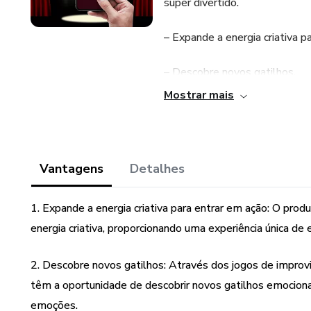
super divertido.
– Expande a energia criativa p
– Descobre novos gatilhos.
Mostrar mais
– Desfrutar da peculiaridade 
– Constrói personagens com a
Vantagens
Detalhes
- Não utilize as suas memória
1. Expande a energia criativa para entrar em ação: O pr
- Treina criatividade.
energia criativa, proporcionando uma experiência única de 
- Foco e estado de presença.
2. Descobre novos gatilhos: Através dos jogos de improvi
- Identifica vícios emocionais
têm a oportunidade de descobrir novos gatilhos emociona
emoções.