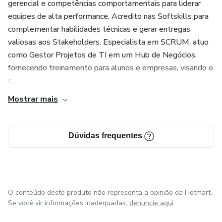
o curso.
gerencial e competências comportamentais para liderar
equipes de alta performance. Acredito nas Softskills para
- Adicione uma qualificação valiosa ao seu currículo e
complementar habilidades técnicas e gerar entregas
destaque-se em entrevistas.
valiosas aos Stakeholders. Especialista em SCRUM, atuo
como Gestor Projetos de TI em um Hub de Negócios,
Networking Estratégico:
fornecendo treinamento para alunos e empresas, visando o
c...
- Conecte-se com uma rede exclusiva de profissionais que
Mostrar mais
também estão migrando.
- Participe de sessões de networking para expandir suas
Dúvidas frequentes
oportunidades no setor de testes de software.
Acesso Permanente:
- Continue a acessar recursos e atualizações mesmo após
O conteúdo deste produto não representa a opinião da Hotmart.
a conclusão do curso.
Se você vir informações inadequadas,
denuncie aqui