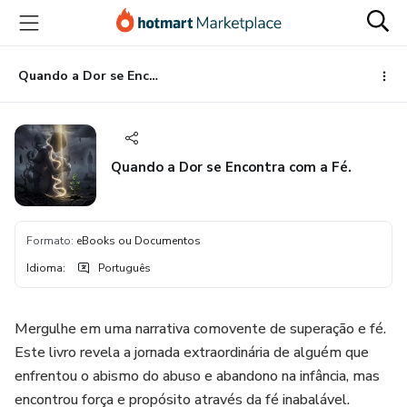
Ir
Ir
Ir
para
para
para
o
o
o
conteúdo
pagamento
rodapé
Quando a Dor se Encontra com a Fé.
principal
Quando a Dor se Encontra com a Fé.
Formato
:
eBooks ou Documentos
Idioma
:
Português
Mergulhe em uma narrativa comovente de superação e fé.
Este livro revela a jornada extraordinária de alguém que
enfrentou o abismo do abuso e abandono na infância, mas
encontrou força e propósito através da fé inabalável.