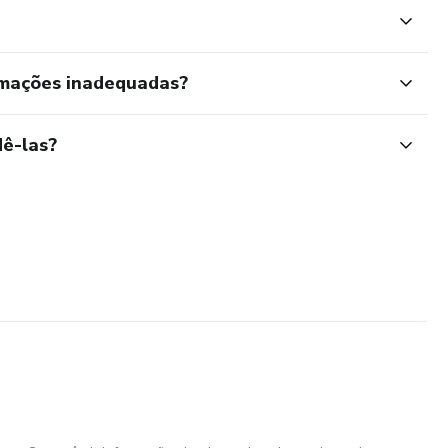
rmações inadequadas?
ê-las?