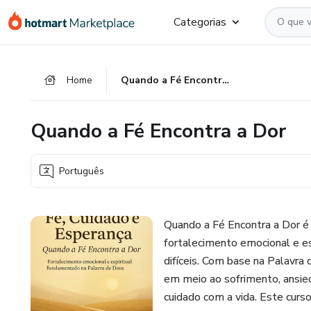
Ir
Ir
Ir
Categorias
para
para
para
o
o
o
conteúdo
pagamento
rodapé
Home
Quando a Fé Encontra a Dor
principal
Quando a Fé Encontra a Dor
Português
Quando a Fé Encontra a Dor é 
fortalecimento emocional e e
difíceis. Com base na Palavra
em meio ao sofrimento, ansie
cuidado com a vida. Este cur