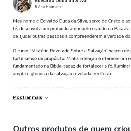
Edivaldo Duda da Silva
5 Ano Hotmarter
Meu nome é Edivaldo Duda da Silva, servo de Cristo e ap
fé, desenvolvi um profundo amor pelo estudo da Palavra 
de ajudar outras pessoas a compreenderem a verdade do E
O curso “Mistério Revelado Sobre a Salvação” nasceu de 
forte senso de propósito. Minha intenção é oferecer u
fundamentado na Bíblia, capaz de fortalecer a fé, ilumi
ampla e gloriosa da salvação revelada em Cristo.
Acredito que cada cristão — jovens, novos convertidos, l
Palavra — merece ter acesso a um estudo que torne a dou
Mostrar mais
significativo. Por isso, preparei este curso com cuidado,
Que esta jornada seja para você tão enriquecedora quanto
Deus e da revelação do Seu eterno propósito.
Outros produtos de quem crio