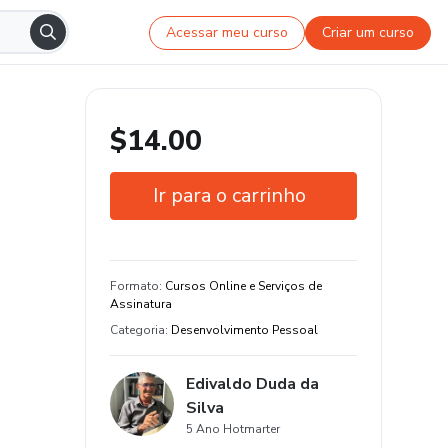
Acessar meu curso
Criar um curso
$14.00
Ir para o carrinho
Garantia de 7 dias
Formato
:
Cursos Online e Serviços de
Assinatura
Categoria
:
Desenvolvimento Pessoal
Edivaldo Duda da
Silva
5 Ano Hotmarter