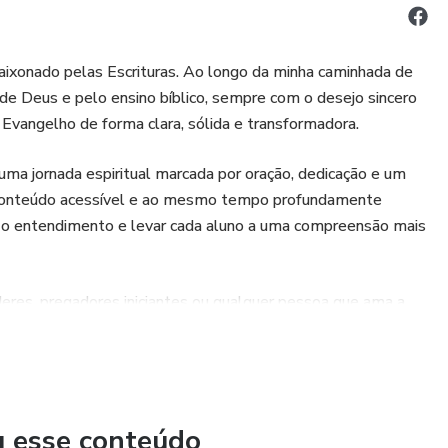
aixonado pelas Escrituras. Ao longo da minha caminhada de
de Deus e pelo ensino bíblico, sempre com o desejo sincero
vangelho de forma clara, sólida e transformadora.
uma jornada espiritual marcada por oração, dedicação e um
m conteúdo acessível e ao mesmo tempo profundamente
nar o entendimento e levar cada aluno a uma compreensão mais
íderes, pregadores iniciantes ou qualquer pessoa que ama a
trina da salvação algo vivo, real e profundamente
 responsabilidade e compromisso com a verdade bíblica.
 foi para mim, e que cada aula lhe aproxime ainda mais de
u esse conteúdo