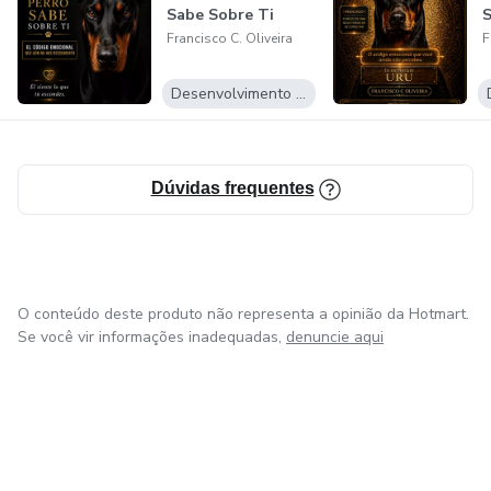
Sabe Sobre Ti
S
e sente que precisa, antes de qualquer mudança externa,
Francisco C. Oliveira
F
reorganizar o que está acontecendo por dentro.
Desenvolvimento Pessoal
Dúvidas frequentes
O conteúdo deste produto não representa a opinião da Hotmart.
Se você vir informações inadequadas,
denuncie aqui