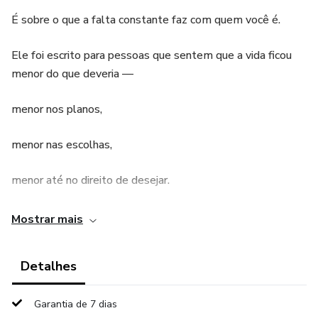
É sobre o que a falta constante faz com quem você é.
Ele foi escrito para pessoas que sentem que a vida ficou
menor do que deveria —
menor nos planos,
menor nas escolhas,
menor até no direito de desejar.
Aqui não há promessas de enriquecimento rápido.
Mostrar mais
Não há fórmulas mágicas.
Detalhes
Não há discursos motivacionais vazios.
Garantia de 7 dias