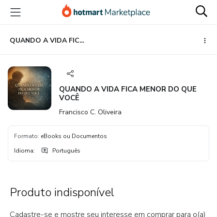
Ir
Ir
Ir
para
para
para
o
o
o
conteúdo
pagamento
rodapé
QUANDO A VIDA FICA MENOR DO QUE VOCÊ
principal
QUANDO A VIDA FICA MENOR DO QUE
VOCÊ
Francisco C. Oliveira
Formato
:
eBooks ou Documentos
Idioma
:
Português
Produto indisponível
Cadastre-se e mostre seu interesse em comprar para o(a)