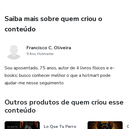
O que existe é uma leitura profunda, humana e silenciosa,
que ajuda o leitor a entender como a escassez afeta a
Saiba mais sobre quem criou o
mente,
conteúdo
a identidade e a forma de enxergar a própria vida.
Francisco C. Oliveira
Este livro não empurra.
9 Ano Hotmarter
Não cobra.
Sou aposentado, 75 anos, autor de 4 livros físicos e e-
books; busco conhecer melhor o que a hotmart pode
Não pressiona.
ajudar-me nesse seguimento
Ele reposiciona o ponto de onde você olha para si mesmo
Outros produtos de quem criou esse
conteúdo
e para as suas possibilidades.
Ideal para quem está cansado de lutar o tempo todo
Lo Que Tu Perro
O